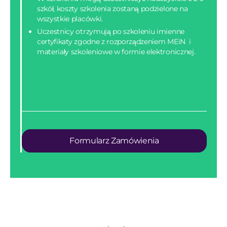
szkół, koszty szkolenia zostaną podzielone na
wszystkie placówki.
Uczestnicy otrzymują po szkoleniu imienne
certyfikaty zgodne z rozporządzeniem MEiN i
materiały szkoleniowe w formie elektronicznej.
Formularz Zamówienia