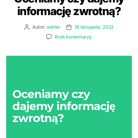
informację zwrotną?
Autor:
admin
18 listopada, 2022
Brak komentarzy
Oceniamy czy
dajemy informację
zwrotną?