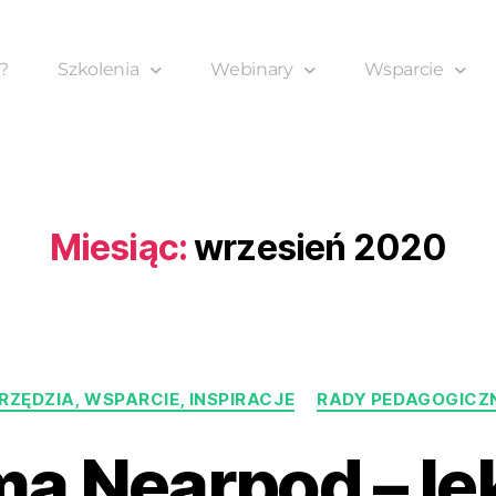
?
Szkolenia
Webinary
Wsparcie
Miesiąc:
wrzesień 2020
ZĘDZIA, WSPARCIE, INSPIRACJE
RADY PEDAGOGICZN
ma Nearpod – lek