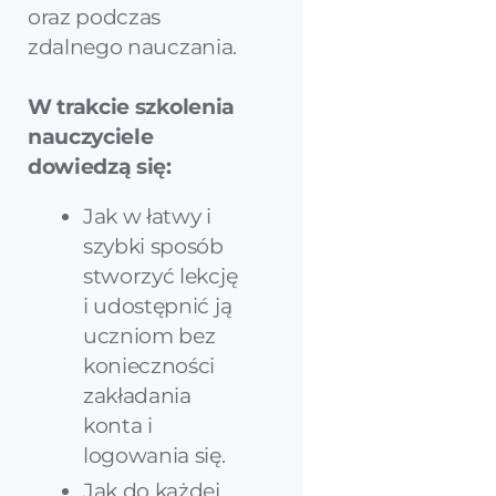
oraz podczas
zdalnego nauczania.
W trakcie szkolenia
nauczyciele
dowiedzą się:
Jak w łatwy i
szybki sposób
stworzyć lekcję
i udostępnić ją
uczniom bez
konieczności
zakładania
konta i
logowania się.
Jak do każdej