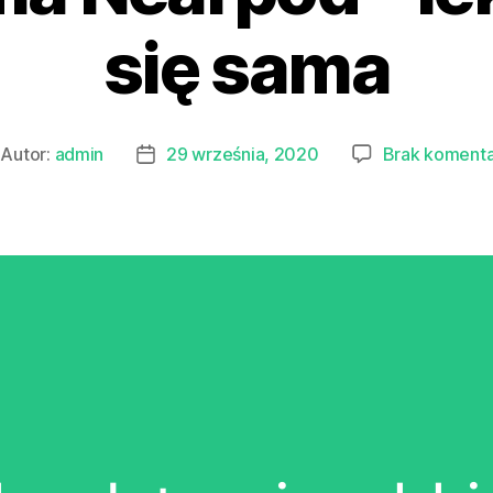
się sama
Autor:
admin
29 września, 2020
Brak koment