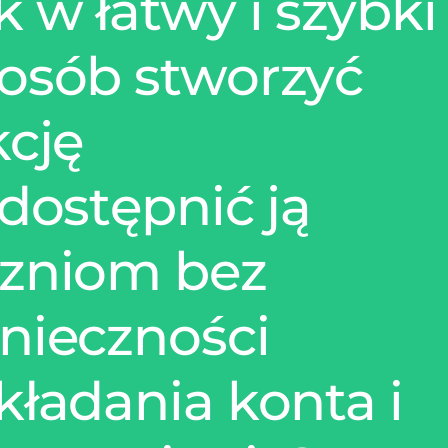
k w łatwy i szybki
osób stworzyć
kcję
udostępnić ją
zniom bez
nieczności
kładania konta i