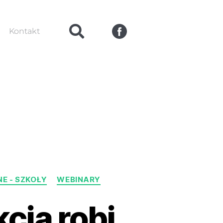
Kontakt
E - SZKOŁY
WEBINARY
cja robi