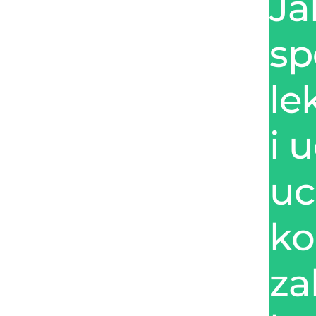
Ja
sp
le
i 
uc
ko
za