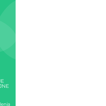
JE
JNE
lenia