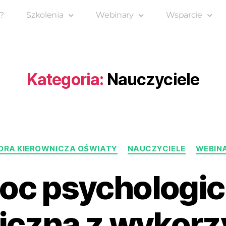
?
Szkolenia
Webinary
Wsparcie
Kategoria:
Nauczyciele
DRA KIEROWNICZA OŚWIATY
NAUCZYCIELE
WEBIN
oc psychologic
iczna z wykorz