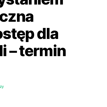
eczna
stęp dla
i – termin
zy