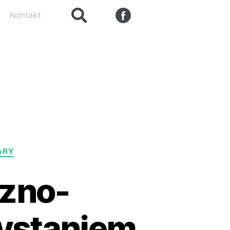
Kontakt
ARY
zno-
ystaniem