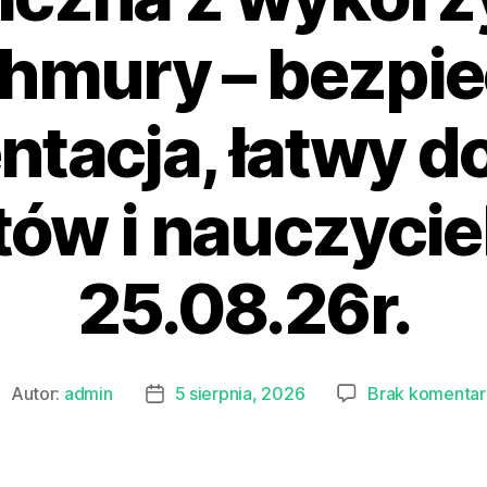
 chmury – bezpi
tacja, łatwy do
tów i nauczyciel
25.08.26r.
Autor:
admin
5 sierpnia, 2026
Brak komentar