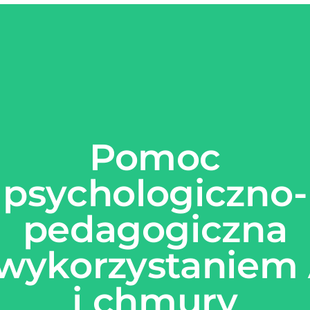
Pomoc
psychologiczno-
pedagogiczna
 wykorzystaniem 
i chmury