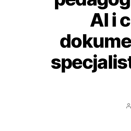
AI i
dokumen
specjalis