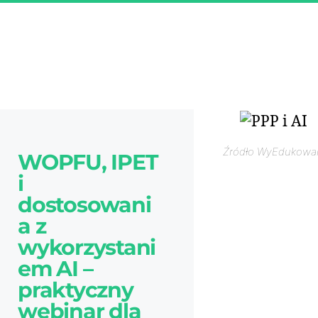
Źródło WyEdukowa
WOPFU, IPET
i
dostosowani
a z
wykorzystani
em AI –
praktyczny
webinar dla