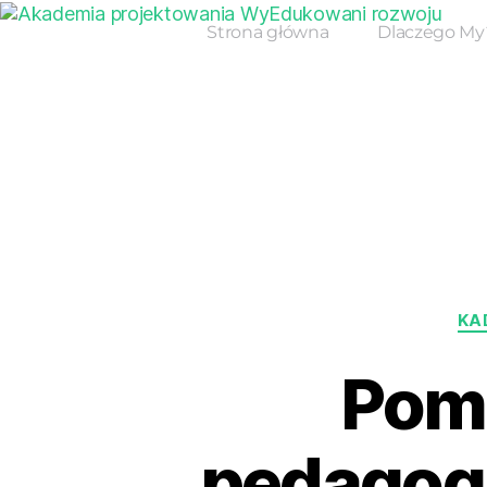
Strona główna
Dlaczego My
KA
Pom
pedagog