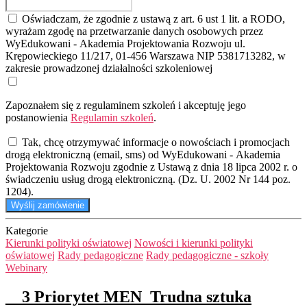
Oświadczam, że zgodnie z ustawą z art. 6 ust 1 lit. a RODO,
wyrażam zgodę na przetwarzanie danych osobowych przez
WyEdukowani - Akademia Projektowania Rozwoju ul.
Krępowieckiego 11/217, 01-456 Warszawa NIP 5381713282, w
zakresie prowadzonej działalności szkoleniowej
Zapoznałem się z regulaminem szkoleń i akceptuję jego
postanowienia
Regulamin szkoleń
.
Tak, chcę otrzymywać informacje o nowościach i promocjach
drogą elektroniczną (email, sms) od WyEdukowani - Akademia
Projektowania Rozwoju zgodnie z Ustawą z dnia 18 lipca 2002 r. o
świadczeniu usług drogą elektroniczną. (Dz. U. 2002 Nr 144 poz.
1204).
Wyślij zamówienie
Kategorie
Kierunki polityki oświatowej
Nowości i kierunki polityki
oświatowej
Rady pedagogiczne
Rady pedagogiczne - szkoły
Webinary
__3 Priorytet MEN_Trudna sztuka