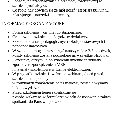
Sposoby na przeciwdziałanie przemocy rówieśniczej w
szkole – profilaktyka.
Co robić gdy dowiem się że mój uczeń jest ofiarą bullyingu
relacyjnego – narzędzia interwencyjne.
INFORMACJE ORGANIZACYJNE
Forma szkolenia – on-line lub stacjonarnie.
Czas trwania szkolenia – 3 godziny dydaktyczne.
Szkolenie dla rad pedagogicznych szkół podstawowych i
ponadpodstawowych.
W szkoleniu mogą uczestniczyć nauczyciele z 2-3 placówek,
koszty szkolenia zostaną podzielone na wszystkie placówki.
Uczestnicy otrzymują po szkoleniu imienne certyfikaty
zgodne z rozporządzeniem MEN
i materiały szkoleniowe w formie elektronicznej.
W przypadku szkolenia w formie webinaru, dzień przed
szkoleniem na podany
w formularzu zamówienia adres mailowy zostanie wysłany
link do wydarzenia
Przed szkoleniem trener skontaktuje się
z osobą wskazaną w formularzu w celu dostosowania zakresu
spotkania do Państwa potrzeb