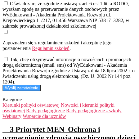
Oświadczam, że zgodnie z ustawą z art. 6 ust 1 lit. a RODO,
wyrażam zgodę na przetwarzanie danych osobowych przez
WyEdukowani - Akademia Projektowania Rozwoju ul.
Krępowieckiego 11/217, 01-456 Warszawa NIP 5381713282, w
zakresie prowadzonej działalności szkoleniowej
Zapoznałem się z regulaminem szkoleń i akceptuję jego
postanowienia
Regulamin szkoleń
.
Tak, chcę otrzymywać informacje o nowościach i promocjach
drogą elektroniczną (email, sms) od WyEdukowani - Akademia
Projektowania Rozwoju zgodnie z Ustawą z dnia 18 lipca 2002 r. o
świadczeniu usług drogą elektroniczną. (Dz. U. 2002 Nr 144 poz.
1204).
Wyślij zamówienie
Kategorie
Kierunki polityki oświatowej
Nowości i kierunki polityki
oświatowej
Rady pedagogiczne
Rady pedagogiczne - szkoły
Webinary
Wsparcie dla uczniów
__3 Priorytet MEN_Ochrona i
wzmacnianie zdrowia psychicznego dzieci