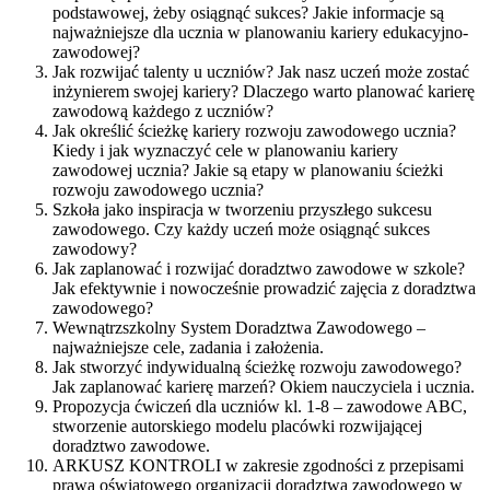
podstawowej, żeby osiągnąć sukces? Jakie informacje są
najważniejsze dla ucznia w planowaniu kariery edukacyjno-
zawodowej?
Jak rozwijać talenty u uczniów? Jak nasz uczeń może zostać
inżynierem swojej kariery? Dlaczego warto planować karierę
zawodową każdego z uczniów?
Jak określić ścieżkę kariery rozwoju zawodowego ucznia?
Kiedy i jak wyznaczyć cele w planowaniu kariery
zawodowej ucznia? Jakie są etapy w planowaniu ścieżki
rozwoju zawodowego ucznia?
Szkoła jako inspiracja w tworzeniu przyszłego sukcesu
zawodowego. Czy każdy uczeń może osiągnąć sukces
zawodowy?
Jak zaplanować i rozwijać doradztwo zawodowe w szkole?
Jak efektywnie i nowocześnie prowadzić zajęcia z doradztwa
zawodowego?
Wewnątrzszkolny System Doradztwa Zawodowego –
najważniejsze cele, zadania i założenia.
Jak stworzyć indywidualną ścieżkę rozwoju zawodowego?
Jak zaplanować karierę marzeń? Okiem nauczyciela i ucznia.
Propozycja ćwiczeń dla uczniów kl. 1-8 – zawodowe ABC,
stworzenie autorskiego modelu placówki rozwijającej
doradztwo zawodowe.
ARKUSZ KONTROLI w zakresie zgodności z przepisami
prawa oświatowego organizacji doradztwa zawodowego w