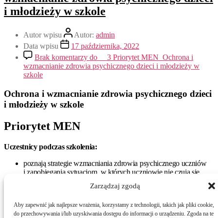
i młodzieży w szkole
Autor wpisu
Autor:
admin
Data wpisu
17 października, 2022
Brak komentarzy
do __3 Priorytet MEN_Ochrona i
wzmacnianie zdrowia psychicznego dzieci i młodzieży w
szkole
Ochrona i wzmacnianie zdrowia psychicznego dzieci
i młodzieży w szkole
Priorytet MEN
Uczestnicy podczas szkolenia:
poznają strategie wzmacniania zdrowia psychicznego uczniów
i zapobiegania sytuacjom, w których uczniowie nie czują się
bezpiecznie,
Zarządzaj zgodą
nauczą się, jak kształtować postawę świadomego zarządzania
sobą wśród uczniów,
Aby zapewnić jak najlepsze wrażenia, korzystamy z technologii, takich jak pliki cookie,
wzmocnią kompetencje w zakresie kształtowania kompetencji
do przechowywania i/lub uzyskiwania dostępu do informacji o urządzeniu. Zgoda na te
emocjonalnych uczniów,