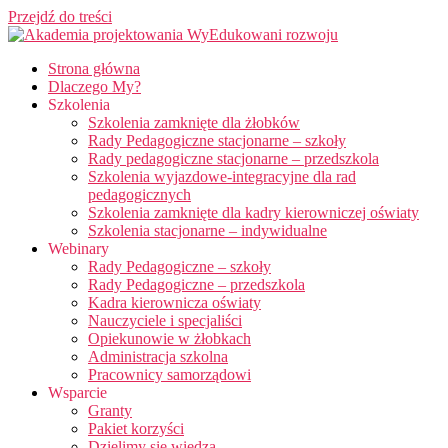
Przejdź do treści
Strona główna
Dlaczego My?
Szkolenia
Szkolenia zamknięte dla żłobków
Rady Pedagogiczne stacjonarne – szkoły
Rady pedagogiczne stacjonarne – przedszkola
Szkolenia wyjazdowe-integracyjne dla rad
pedagogicznych
Szkolenia zamknięte dla kadry kierowniczej oświaty
Szkolenia stacjonarne – indywidualne
Webinary
Rady Pedagogiczne – szkoły
Rady Pedagogiczne – przedszkola
Kadra kierownicza oświaty
Nauczyciele i specjaliści
Opiekunowie w żłobkach
Administracja szkolna
Pracownicy samorządowi
Wsparcie
Granty
Pakiet korzyści
Dzielimy się wiedzą