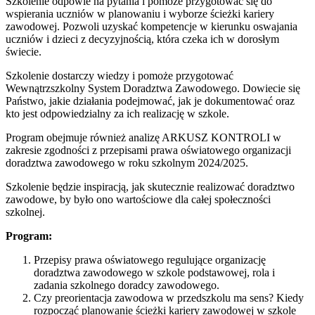
Szkolenie odpowie na pytania i pomoże przygotować się do
wspierania uczniów w planowaniu i wyborze ścieżki kariery
zawodowej. Pozwoli uzyskać kompetencje w kierunku oswajania
uczniów i dzieci z decyzyjnością, która czeka ich w dorosłym
świecie.
Szkolenie dostarczy wiedzy i pomoże przygotować
Wewnątrzszkolny System Doradztwa Zawodowego. Dowiecie się
Państwo, jakie działania podejmować, jak je dokumentować oraz
kto jest odpowiedzialny za ich realizację w szkole.
Program obejmuje również analizę ARKUSZ KONTROLI w
zakresie zgodności z przepisami prawa oświatowego organizacji
doradztwa zawodowego w roku szkolnym 2024/2025.
Szkolenie będzie inspiracją, jak skutecznie realizować doradztwo
zawodowe, by było ono wartościowe dla całej społeczności
szkolnej.
Program:
Przepisy prawa oświatowego regulujące organizację
doradztwa zawodowego w szkole podstawowej, rola i
zadania szkolnego doradcy zawodowego.
Czy preorientacja zawodowa w przedszkolu ma sens? Kiedy
rozpocząć planowanie ścieżki kariery zawodowej w szkole