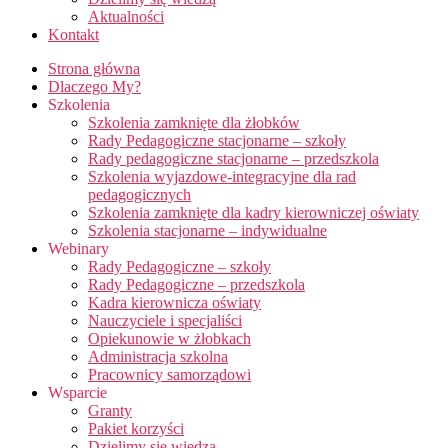
Aktualności
Kontakt
Strona główna
Dlaczego My?
Szkolenia
Szkolenia zamknięte dla żłobków
Rady Pedagogiczne stacjonarne – szkoły
Rady pedagogiczne stacjonarne – przedszkola
Szkolenia wyjazdowe-integracyjne dla rad
pedagogicznych
Szkolenia zamknięte dla kadry kierowniczej oświaty
Szkolenia stacjonarne – indywidualne
Webinary
Rady Pedagogiczne – szkoły
Rady Pedagogiczne – przedszkola
Kadra kierownicza oświaty
Nauczyciele i specjaliści
Opiekunowie w żłobkach
Administracja szkolna
Pracownicy samorządowi
Wsparcie
Granty
Pakiet korzyści
Dzielimy się wiedzą