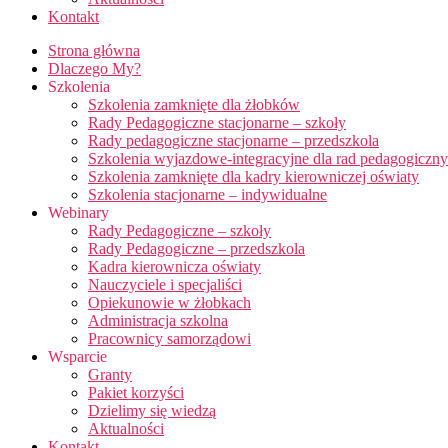
Kontakt
Strona główna
Dlaczego My?
Szkolenia
Szkolenia zamknięte dla żłobków
Rady Pedagogiczne stacjonarne – szkoły
Rady pedagogiczne stacjonarne – przedszkola
Szkolenia wyjazdowe-integracyjne dla rad pedagogiczn
Szkolenia zamknięte dla kadry kierowniczej oświaty
Szkolenia stacjonarne – indywidualne
Webinary
Rady Pedagogiczne – szkoły
Rady Pedagogiczne – przedszkola
Kadra kierownicza oświaty
Nauczyciele i specjaliści
Opiekunowie w żłobkach
Administracja szkolna
Pracownicy samorządowi
Wsparcie
Granty
Pakiet korzyści
Dzielimy się wiedzą
Aktualności
Kontakt