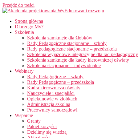
Przejdź do treści
Strona główna
Dlaczego My?
Szkolenia
Szkolenia zamknięte dla żłobków
Rady Pedagogiczne stacjonarne – szkoły
Rady pedagogiczne stacjonarne – przedszkola
Szkolenia wyjazdowe-integracyjne dla rad pedagogiczn
Szkolenia zamknięte dla kadry kierowniczej oświaty
Szkolenia stacjonarne – indywidualne
Webinary
Rady Pedagogiczne – szkoły
Rady Pedagogiczne – przedszkola
Kadra kierownicza oświaty
Nauczyciele i specjaliści
Opiekunowie w żłobkach
Administracja szkolna
Pracownicy samorządowi
Wsparcie
Granty
Pakiet korzyści
Dzielimy się wiedzą
Aktualności