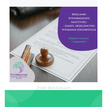
Źródło WyEdukowani