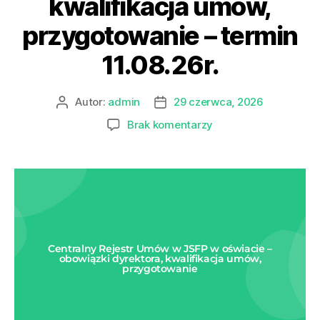
kwalifikacja umów,
przygotowanie – termin
11.08.26r.
Autor:
admin
29 czerwca, 2026
Brak komentarzy
Centralny Rejestr Umów w JSFP w oświacie –
obowiązki dyrektora, kwalifikacja umów,
przygotowanie