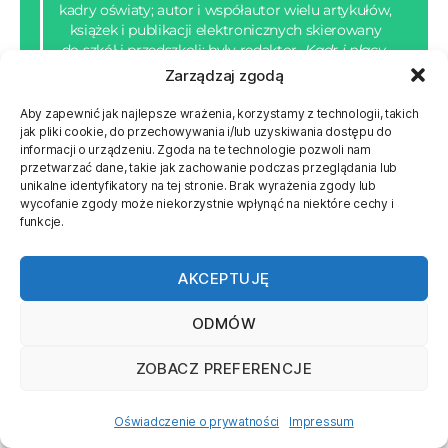
kadry oświaty; autor i współautor wielu artykułów,
książek i publikacji elektronicznych skierowany
do szkół i przedszkoli; były redaktor
„Kadr i płacy
w oświacie”
Wydawnictwa Wiedza i Praktyka, były
Zarządzaj zgodą
redaktor prowadzący
„Monitora Prawnego
Dyrektora”
Wydawnictwa Raabe, były prawnik
Aby zapewnić jak najlepsze wrażenia, korzystamy z technologii, takich
i redaktor prowadzący Wydawnictwa Bohdan
jak pliki cookie, do przechowywania i/lub uzyskiwania dostępu do
Orłowski; absolwent Wydziału Prawa i Administracji
informacji o urządzeniu. Zgoda na te technologie pozwoli nam
przetwarzać dane, takie jak zachowanie podczas przeglądania lub
Uniwersytetu Warszawskiego, Podyplomowego
unikalne identyfikatory na tej stronie. Brak wyrażenia zgody lub
Studium Prawa Własności Intelektualnej na
wycofanie zgody może niekorzystnie wpłynąć na niektóre cechy i
Uniwersytecie Warszawskim oraz Podyplomowego
funkcje.
Studium Administrowania Funduszami Unijnymi
w Szkole Głównej Handlowej, były aplikant notarialny
Izby Notarialnej w Warszawie.
AKCEPTUJĘ
ODMÓW
ZOBACZ PREFERENCJE
TERMIN I GODZINA SZKOLENIA
11 sierpnia 2026 r.
Oświadczenie o prywatności
Impressum