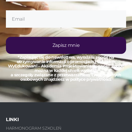
Zapisz mnie
*Zapisując się do newslettera, wyrażasz zgodę na
otrzymywanie informacji o promocjach i usługach
WyEdukowani – Akademia Projektowania Rozwoju. Zgodę
można w każdej chwili wycofać,
a szczegóły związane z przetwarzaniem Twoich danych
osobowych znajdziesz w polityce prywatności.
LINKI
HARMONOGRAM SZKOLEŃ