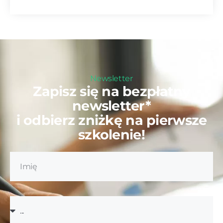
Newsletter
Zapisz się na bezpłatny
newsletter*
i odbierz zniżkę na pierwsze
szkolenie!