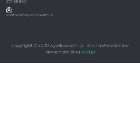
577 811 860
kontakt@wyedukowani.pl
Copyright © 2020 wyedukowani.pl | Strona stworzona w
ramach projektu
atwi.pl