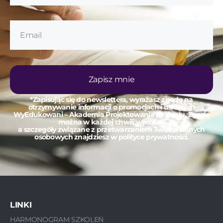
Zapisz mnie
*Zapisując się do newslettera, wyrażasz zgodę na
otrzymywanie informacji o promocjach i usługach
WyEdukowani – Akademia Projektowania Rozwoju. Zgodę
można w każdej chwili wycofać,
a szczegóły związane z przetwarzaniem Twoich danych
osobowych znajdziesz w polityce prywatności.
LINKI
HARMONOGRAM SZKOLEŃ