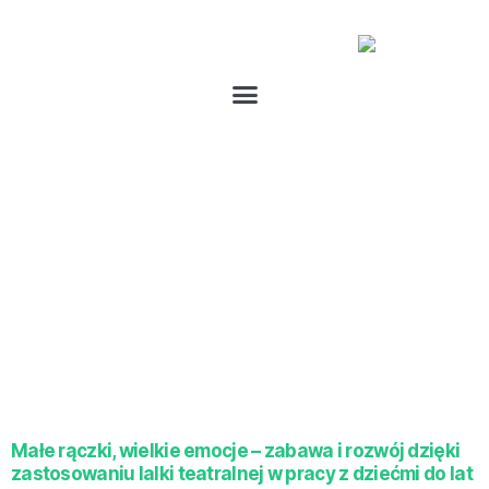
Szkolenia zamknięte dla
żłobków
Małe rączki, wielkie emocje – zabawa i rozwój dzięki
zastosowaniu lalki teatralnej w pracy z dziećmi do lat