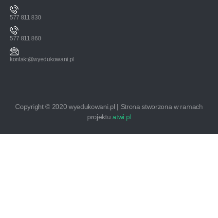
577 811 830
577 811 860
kontakt@wyedukowani.pl
Copyright © 2020 wyedukowani.pl | Strona stworzona w ramach
projektu
atwi.pl