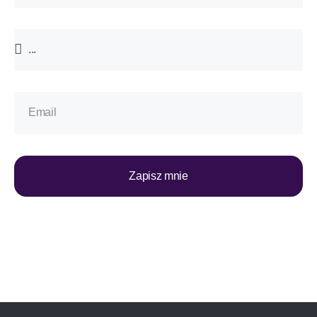
Zapisz mnie
*Zapisując się do newslettera, wyrażasz zgodę na otrzymywanie
informacji o promocjach i usługach WyEdukowani – Akademia
Projektowania Rozwoju. Zgodę można w każdej chwili wycofać,
a szczegóły związane z przetwarzaniem Twoich danych
osobowych znajdziesz w polityce prywatności.