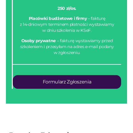
250 zł/os.
Placówki budżetowe i firmy
– fakturę
z 14-dniowym terminem płatności wystawiamy
w dniu szkolenia w KSeF.
Osoby prywatne
– fakturę wystawiamy przed
szkoleniem i przesyłam na adres e-mail podany
w zgłoszeniu.
Formularz Zgłoszenia