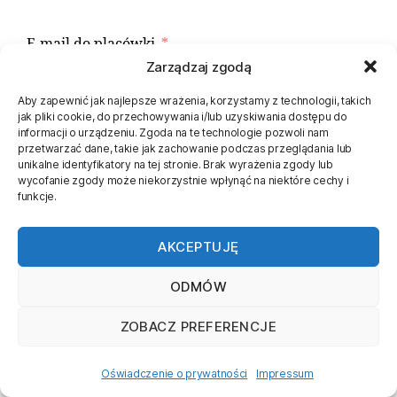
E-mail do placówki
Zarządzaj zgodą
Aby zapewnić jak najlepsze wrażenia, korzystamy z technologii, takich
jak pliki cookie, do przechowywania i/lub uzyskiwania dostępu do
Telefon do placówki
informacji o urządzeniu. Zgoda na te technologie pozwoli nam
przetwarzać dane, takie jak zachowanie podczas przeglądania lub
unikalne identyfikatory na tej stronie. Brak wyrażenia zgody lub
wycofanie zgody może niekorzystnie wpłynąć na niektóre cechy i
funkcje.
Dane uczestnika (aby dodać więcej uczestników
kliknij ㊉ po prawej stronie)
AKCEPTUJĘ
ODMÓW
ZOBACZ PREFERENCJE
Oświadczenie o prywatności
Impressum