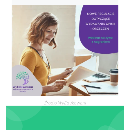
Źródło WyEdukowani