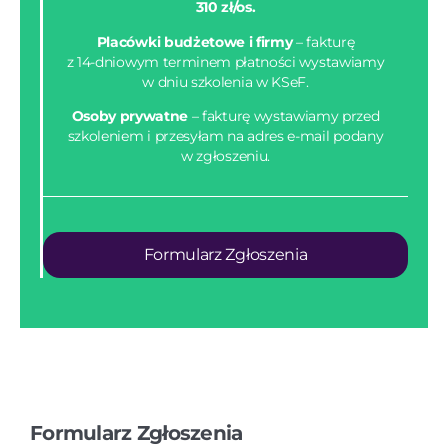
310 zł/os.
Placówki budżetowe i firmy
– fakturę
z 14-dniowym terminem płatności wystawiamy
w dniu szkolenia w KSeF.
Osoby prywatne
– fakturę wystawiamy przed
szkoleniem i przesyłam na adres e-mail podany
w zgłoszeniu.
Formularz Zgłoszenia
Formularz Zgłoszenia