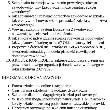
Szkoła jako inspiracja w tworzeniu przyszłego sukcesu
zawodowego. Czy każdy uczeń może osiągnąć sukces
zawodowy?
Jak zaplanować i rozwijać doradztwo zawodowe w szkole?
Jak efektywnie i nowocześnie prowadzić zajęcia z doradztwa
zawodowego?
Wewnątrzszkolny System Doradztwa Zawodowego –
najważniejsze cele, zadania i założenia.
Jak stworzyć indywidualną ścieżkę rozwoju zawodowego?
Jak zaplanować karierę marzeń? Okiem nauczyciela i ucznia.
Propozycja ćwiczeń dla uczniów kl. 1-8 – zawodowe ABC,
stworzenie autorskiego modelu placówki rozwijającej
doradztwo zawodowe.
ARKUSZ KONTROLI w zakresie zgodności z przepisami
prawa oświatowego organizacji doradztwa zawodowego w
roku szkolnym 2024/2025.
INFORMACJE ORGANIZACYJNE
Forma szkolenia – online i stacjonarna.
Czas trwania szkolenia – 3 godziny dydaktyczne.
Szkolenie dla rad pedagogicznych szkół podstawowych.
W szkoleniu mogą uczestniczyć nauczyciele z 2-3 placówek,
koszty szkolenia zostaną podzielone na wszystkie placówki.
Uczestnicy otrzymują po szkoleniu imienne certyfikaty