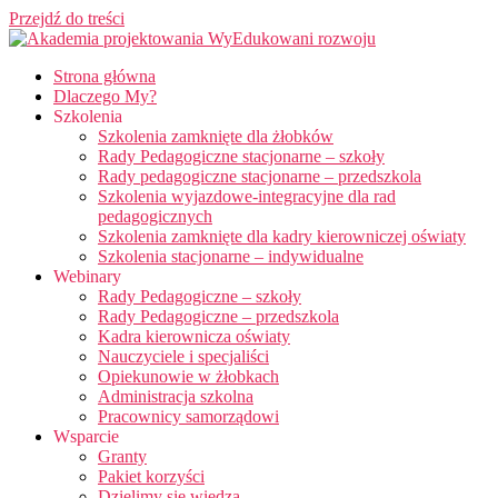
Przejdź do treści
Strona główna
Dlaczego My?
Szkolenia
Szkolenia zamknięte dla żłobków
Rady Pedagogiczne stacjonarne – szkoły
Rady pedagogiczne stacjonarne – przedszkola
Szkolenia wyjazdowe-integracyjne dla rad
pedagogicznych
Szkolenia zamknięte dla kadry kierowniczej oświaty
Szkolenia stacjonarne – indywidualne
Webinary
Rady Pedagogiczne – szkoły
Rady Pedagogiczne – przedszkola
Kadra kierownicza oświaty
Nauczyciele i specjaliści
Opiekunowie w żłobkach
Administracja szkolna
Pracownicy samorządowi
Wsparcie
Granty
Pakiet korzyści
Dzielimy się wiedzą