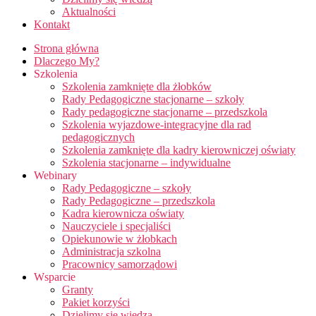
Aktualności
Kontakt
Strona główna
Dlaczego My?
Szkolenia
Szkolenia zamknięte dla żłobków
Rady Pedagogiczne stacjonarne – szkoły
Rady pedagogiczne stacjonarne – przedszkola
Szkolenia wyjazdowe-integracyjne dla rad
pedagogicznych
Szkolenia zamknięte dla kadry kierowniczej oświaty
Szkolenia stacjonarne – indywidualne
Webinary
Rady Pedagogiczne – szkoły
Rady Pedagogiczne – przedszkola
Kadra kierownicza oświaty
Nauczyciele i specjaliści
Opiekunowie w żłobkach
Administracja szkolna
Pracownicy samorządowi
Wsparcie
Granty
Pakiet korzyści
Dzielimy się wiedzą