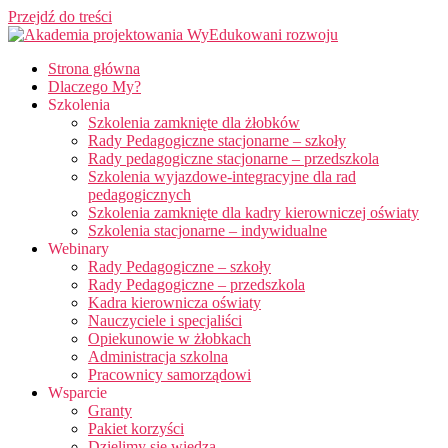
Przejdź do treści
Strona główna
Dlaczego My?
Szkolenia
Szkolenia zamknięte dla żłobków
Rady Pedagogiczne stacjonarne – szkoły
Rady pedagogiczne stacjonarne – przedszkola
Szkolenia wyjazdowe-integracyjne dla rad
pedagogicznych
Szkolenia zamknięte dla kadry kierowniczej oświaty
Szkolenia stacjonarne – indywidualne
Webinary
Rady Pedagogiczne – szkoły
Rady Pedagogiczne – przedszkola
Kadra kierownicza oświaty
Nauczyciele i specjaliści
Opiekunowie w żłobkach
Administracja szkolna
Pracownicy samorządowi
Wsparcie
Granty
Pakiet korzyści
Dzielimy się wiedzą