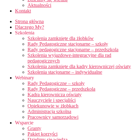
Aktualności
Kontakt
Strona główna
Dlaczego My?
Szkolenia
Szkolenia zamknięte dla żłobków
Rady Pedagogiczne stacjonarne – szkoły
Rady pedagogiczne stacjonarne – przedszkola
Szkolenia wyjazdowe-integracyjne dla rad
pedagogicznych
Szkolenia zamknięte dla kadry kierowniczej oświaty
Szkolenia stacjonarne – indywidualne
Webinary
Rady Pedagogiczne – szkoły
Rady Pedagogiczne – przedszkola
Kadra kierownicza oświaty
Nauczyciele i specjaliści
Opiekunowie w żłobkach
Administracja szkolna
Pracownicy samorządowi
Wsparcie
Granty
Pakiet korzyści
Dzielimy się wiedzą