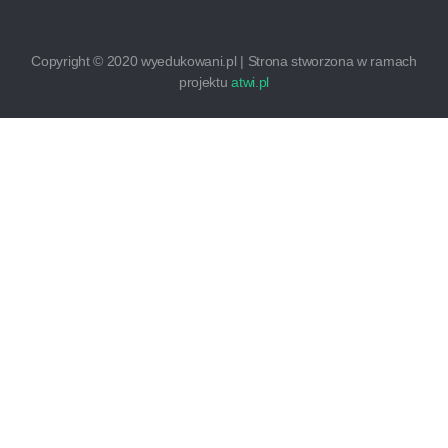
Copyright © 2020 wyedukowani.pl | Strona stworzona w ramach
projektu
atwi.pl