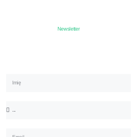
Newsletter
Zapisz się na bezpłatny
newsletter*
i odbierz zniżkę na pierwsze
szkolenie!