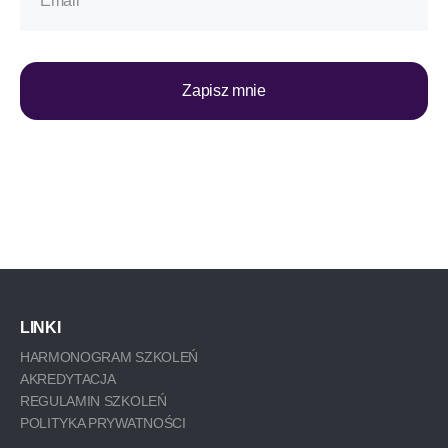
Zapisz mnie
*Zapisując się do newslettera, wyrażasz zgodę na otrzymywanie
informacji o promocjach i usługach WyEdukowani – Akademia
Projektowania Rozwoju. Zgodę można w każdej chwili wycofać,
a szczegóły związane z przetwarzaniem Twoich danych
osobowych znajdziesz w polityce prywatności.
LINKI
HARMONOGRAM SZKOLEŃ
AKREDYTACJA
REGULAMIN SZKOLEŃ
POLITYKA PRYWATNOŚCI