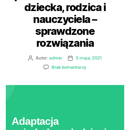
dziecka, rodzica i
nauczyciela –
sprawdzone
rozwiązania
Autor:
admin
5 maja, 2021
Brak komentarzy
Adaptacja