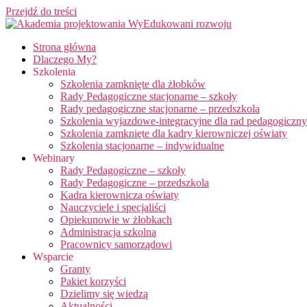
Przejdź do treści
Strona główna
Dlaczego My?
Szkolenia
Szkolenia zamknięte dla żłobków
Rady Pedagogiczne stacjonarne – szkoły
Rady pedagogiczne stacjonarne – przedszkola
Szkolenia wyjazdowe-integracyjne dla rad pedagogiczn
Szkolenia zamknięte dla kadry kierowniczej oświaty
Szkolenia stacjonarne – indywidualne
Webinary
Rady Pedagogiczne – szkoły
Rady Pedagogiczne – przedszkola
Kadra kierownicza oświaty
Nauczyciele i specjaliści
Opiekunowie w żłobkach
Administracja szkolna
Pracownicy samorządowi
Wsparcie
Granty
Pakiet korzyści
Dzielimy się wiedzą
Aktualności