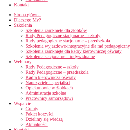
Kontakt
Strona główna
Dlaczego My?
Szkolenia
Szkolenia zamknięte dla żłobków
Rady Pedagogiczne stacjonarne – szkoły
Rady pedagogiczne stacjonarne – przedszkola
Szkolenia wyjazdowe-integracyjne dla rad pedagogiczn
Szkolenia zamknięte dla kadry kierowniczej oświaty
Szkolenia stacjonarne – indywidualne
Webinary
Rady Pedagogiczne – szkoły
Rady Pedagogiczne – przedszkola
Kadra kierownicza oświaty
Nauczyciele i specjaliści
Opiekunowie w żłobkach
Administracja szkolna
Pracownicy samorządowi
Wsparcie
Granty
Pakiet korzyści
Dzielimy się wiedzą
Aktualności
Kontakt