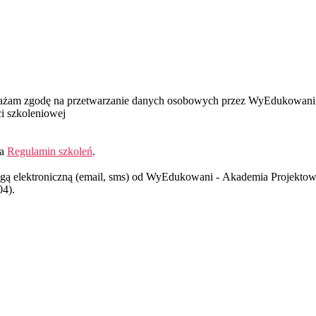
wyrażam zgodę na przetwarzanie danych osobowych przez WyEdukowani
i szkoleniowej
ia
Regulamin szkoleń
.
gą elektroniczną (email, sms) od WyEdukowani - Akademia Projektowa
04).