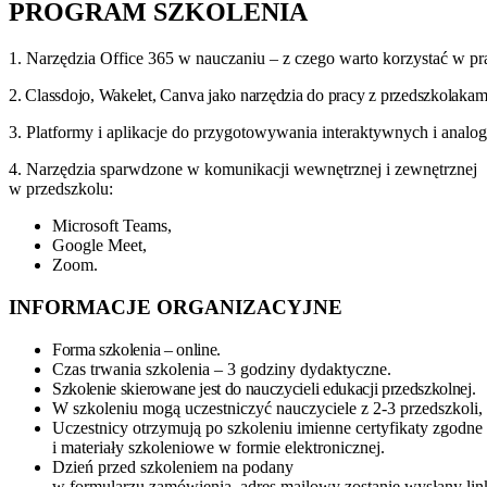
PROGRAM SZKOLENIA
1. Narzędzia Office 365 w nauczaniu – z czego warto korzystać w pra
2. Classdojo, Wakelet, Canva jako narzędzia do pracy
z przedszkolakam
3. Platformy i aplikacje do przygotowywania interaktywnych i anal
4.
Narzędzia sparwdzone w komunikacji wewnętrznej i zewnętrznej
w przedszkolu:
Microsoft Teams,
Google Meet,
Zoom.
INFORMACJE ORGANIZACYJNE
Forma szkolenia – online.
Czas trwania szkolenia – 3 godziny dydaktyczne.
Szkolenie skierowane jest do nauczycieli edukacji przedszkolnej.
W szkoleniu mogą uczestniczyć nauczyciele z 2-3 przedszkoli, 
Uczestnicy otrzymują po szkoleniu imienne certyfikaty zgod
i materiały szkoleniowe w formie elektronicznej.
Dzień przed szkoleniem na podany
w formularzu zamówienia adres mailowy zostanie wysłany lin