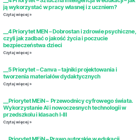
__4 Priorytet – Sztuczna inteligencja w edukacji – jak
ją wykorzystać w pracy własnej i z uczniem?
Czytaj więcej »
__4 Priorytet MEN – Dobrostan i zdrowie psychiczne,
czyli jak zadbać o jakość życia i poczucie
bezpieczeństwa dzieci
Czytaj więcej »
__5 Priorytet – Canva – tajniki projektowania i
tworzenia materiałów dydaktycznych
Czytaj więcej »
__Priorytet MEiN – Przewodnicy cyfrowego świata.
Wykorzystanie AI i nowoczesnych technologii w
przedszkolu i klasach I-III
Czytaj więcej »
__Priorytet MEiN – Prawo autorskie w edukacji