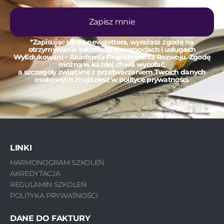
Zapisz mnie
*Zapisując się do newslettera, wyrażasz zgodę na
otrzymywanie informacji o promocjach i usługach
WyEdukowani – Akademia Projektowania Rozwoju. Zgodę
można w każdej chwili wycofać,
a szczegóły związane z przetwarzaniem Twoich danych
osobowych znajdziesz w polityce prywatności.
LINKI
HARMONOGRAM SZKOLEŃ
AKREDYTACJA
REGULAMIN SZKOLEŃ
POLITYKA PRYWATNOŚCI
DANE DO FAKTURY