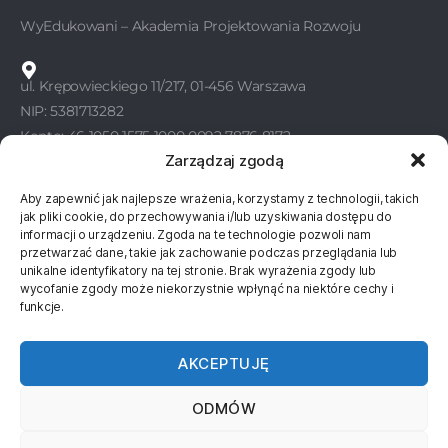
WyEdukowani – Akademia Projektowania Rozwoju
ul. Krępowieckiego 11/217, 01-456 Warszawa
NIP: 5381713282
Konto: 46 1050 1575 1000 0092 7876 8172
Zarządzaj zgodą
Aby zapewnić jak najlepsze wrażenia, korzystamy z technologii, takich
KONTAKT
jak pliki cookie, do przechowywania i/lub uzyskiwania dostępu do
informacji o urządzeniu. Zgoda na te technologie pozwoli nam
WyEdukowani
przetwarzać dane, takie jak zachowanie podczas przeglądania lub
unikalne identyfikatory na tej stronie. Brak wyrażenia zgody lub
wycofanie zgody może niekorzystnie wpłynąć na niektóre cechy i
577 811 830
funkcje.
577 811 860
AKCEPTUJĘ
kontakt@wyedukowani.pl
ODMÓW