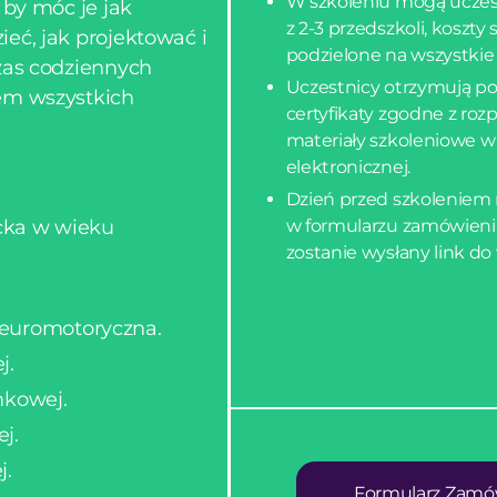
W szkoleniu mogą uczes
 by móc je jak
z 2-3 przedszkoli, koszty
eć, jak projektować i
podzielone na wszystkie
zas codziennych
Uczestnicy otrzymują po
em wszystkich
certyfikaty zgodne z ro
materiały szkoleniowe w
elektronicznej.
Dzień przed szkoleniem
ecka w wieku
w formularzu zamówieni
zostanie wysłany link do
neuromotoryczna.
j.
nkowej.
j.
j.
Formularz Zamó