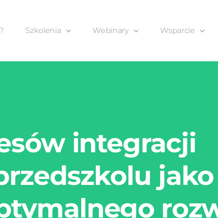
?
Szkolenia
Webinary
Wsparcie
esów integracji
przedszkolu jako
ptymalnego roz