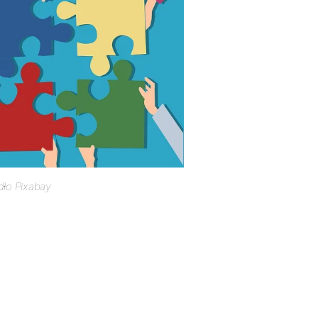
dło Pixabay