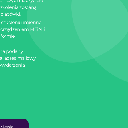
tniczyć nauczyciele
 szkolenia zostaną
 placówki.
 szkoleniu imienne
zporządzeniem MEiN i
 formie
 na podany
a adres mailowy
 wydarzenia.
wienia