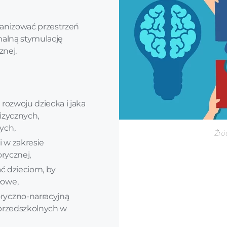
ganizować przestrzeń
malną stymulację
znej.
 rozwoju dziecka i jaka
fizycznych,
ych,
Źró
i w zakresie
rycznej,
ć dzieciom, by
łowe,
yczno-narracyjną
przedszkolnych w