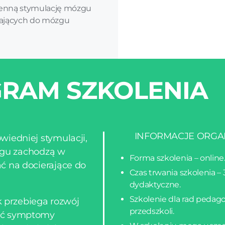
ienną stymulację mózgu
erających do mózgu
RAM SZKOLENIA
INFORMACJE ORGA
iedniej stymulacji,
ózgu zachodzą w
Forma szkolenia – online
ć na docierające do
Czas trwania szkolenia –
dydaktyczne.
Szkolenie dla rad pedag
k przebiega rozwój
przedszkoli.
ać symptomy