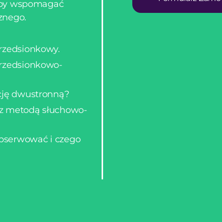
ć, by wspomagać
znego.
przedsionkowy.
przedsionkowo-
ację dwustronną?
 z metodą słuchowo-
bserwować i czego