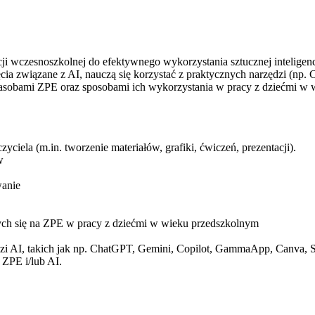
cji wczesnoszkolnej do efektywnego wykorzystania sztucznej inteligen
cia związane z AI, nauczą się korzystać z praktycznych narzędzi (np
zasobami ZPE oraz sposobami ich wykorzystania w pracy z dziećmi w
ciela (m.in. tworzenie materiałów, grafiki, ćwiczeń, prezentacji).
w
wanie
ch się na ZPE w pracy z dziećmi w wieku przedszkolnym
zi AI, takich jak np. ChatGPT, Gemini, Copilot, GammaApp, Canva, 
ZPE i/lub AI.