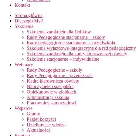
Kontakt
Strona główna
Dlaczego My?
Szkolenia
Szkolenia zamknięte dla żłobków
Rady Pedagogiczne stacjonarne – szkoły
Rady pedagogiczne stacjonarne – przedszkola
Szkolenia wyjazdowe-integracyjne dla rad pedagogiczn
Szkolenia zamknięte dla kadry kierowniczej oświaty
Szkolenia stacjonarne – indywidualne
Webinary
Rady Pedagogiczne – szkoły
Rady Pedagogiczne – przedszkola
Kadra kierownicza oświaty
Nauczyciele i specjaliści
Opiekunowie w żłobkach
Administracja szkolna
Pracownicy samorządowi
Wsparcie
Granty
Pakiet korzyści
Dzielimy się wiedzą
Aktualności
Kontakt