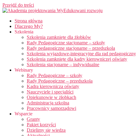
Przejdź do treści
Strona główna
Dlaczego My?
Szkolenia
Szkolenia zamknięte dla żłobków
Rady Pedagogiczne stacjonarne – szkoły
Rady pedagogiczne stacjonarne – przedszkola
Szkolenia wyjazdowe-integracyjne dla rad pedagogiczn
Szkolenia zamknięte dla kadry kierowniczej oświaty
Szkolenia stacjonarne – indywidualne
Webinary
Rady Pedagogiczne – szkoły
Rady Pedagogiczne – przedszkola
Kadra kierownicza oświaty
Nauczyciele i specjaliści
Opiekunowie w żłobkach
Administracja szkolna
Pracownicy samorządowi
Wsparcie
Granty
Pakiet korzyści
Dzielimy się wiedzą
Aktualności