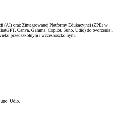
cji (AI) oraz Zintegrowanej Platformy Edukacyjnej (ZPE) w
. ChatGPT, Canva, Gamma, Copilot, Suno, Udio) do tworzenia i
 wieku przedszkolnym i wczesnoszkolnym.
Suno, Udio.