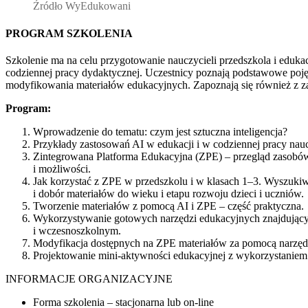
Źródło WyEdukowani
PROGRAM SZKOLENIA
Szkolenie ma na celu przygotowanie nauczycieli przedszkola i eduka
codziennej pracy dydaktycznej. Uczestnicy poznają podstawowe poję
modyfikowania materiałów edukacyjnych. Zapoznają się również z 
Program:
Wprowadzenie do tematu: czym jest sztuczna inteligencja?
Przykłady zastosowań AI w edukacji i w codziennej pracy nauczy
Zintegrowana Platforma Edukacyjna (ZPE) – przegląd zasobó
i możliwości.
Jak korzystać z ZPE w przedszkolu i w klasach 1–3. Wyszuki
i dobór materiałów do wieku i etapu rozwoju dzieci i uczniów.
Tworzenie materiałów z pomocą AI i ZPE – część praktyczna.
Wykorzystywanie gotowych narzędzi edukacyjnych znajdujący
i wczesnoszkolnym.
Modyfikacja dostępnych na ZPE materiałów za pomocą narzęd
Projektowanie mini-aktywności edukacyjnej z wykorzystaniem 
INFORMACJE ORGANIZACYJNE
Forma szkolenia – stacjonarna lub on-line