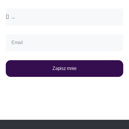
Zapisz mnie
*Zapisując się do newslettera, wyrażasz zgodę na otrzymywanie
informacji o promocjach i usługach WyEdukowani – Akademia
Projektowania Rozwoju. Zgodę można w każdej chwili wycofać,
a szczegóły związane z przetwarzaniem Twoich danych
osobowych znajdziesz w polityce prywatności.