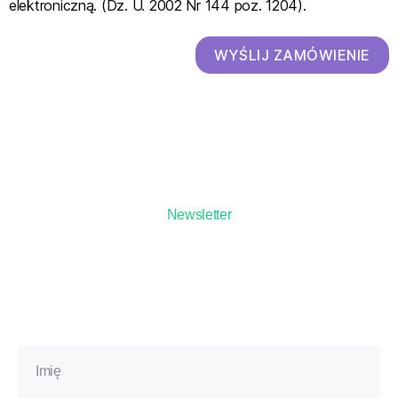
elektroniczną. (Dz. U. 2002 Nr 144 poz. 1204).
WYŚLIJ ZAMÓWIENIE
Newsletter
Zapisz się na bezpłatny
newsletter*
i odbierz zniżkę na pierwsze
szkolenie!