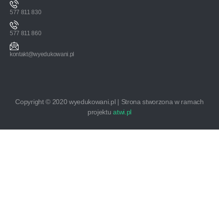
577 811 830
577 811 860
kontakt@wyedukowani.pl
Copyright © 2020 wyedukowani.pl | Strona stworzona w ramach
projektu
atwi.pl