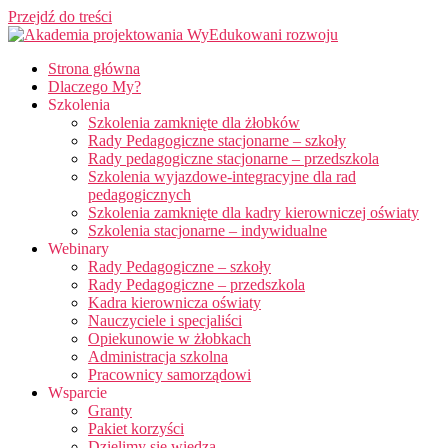
Przejdź do treści
Strona główna
Dlaczego My?
Szkolenia
Szkolenia zamknięte dla żłobków
Rady Pedagogiczne stacjonarne – szkoły
Rady pedagogiczne stacjonarne – przedszkola
Szkolenia wyjazdowe-integracyjne dla rad
pedagogicznych
Szkolenia zamknięte dla kadry kierowniczej oświaty
Szkolenia stacjonarne – indywidualne
Webinary
Rady Pedagogiczne – szkoły
Rady Pedagogiczne – przedszkola
Kadra kierownicza oświaty
Nauczyciele i specjaliści
Opiekunowie w żłobkach
Administracja szkolna
Pracownicy samorządowi
Wsparcie
Granty
Pakiet korzyści
Dzielimy się wiedzą