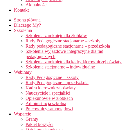
Aktualności
Kontakt
Strona główna
Dlaczego My?
Szkolenia
Szkolenia zamknięte dla żłobków
Rady Pedagogiczne stacjonarne – szkoły
Rady pedagogiczne stacjonarne – przedszkola
Szkolenia wyjazdowe-integracyjne dla rad
pedagogicznych
Szkolenia zamknięte dla kadry kierowniczej oświaty
Szkolenia stacjonarne – indywidualne
Webinary
Rady Pedagogiczne – szkoły
Rady Pedagogiczne – przedszkola
Kadra kierownicza oświaty
Nauczyciele i specjaliści
Opiekunowie w żłobkach
Administracja szkolna
Pracownicy samorządowi
Wsparcie
Granty
Pakiet korzyści
Dzielimy się wiedzą