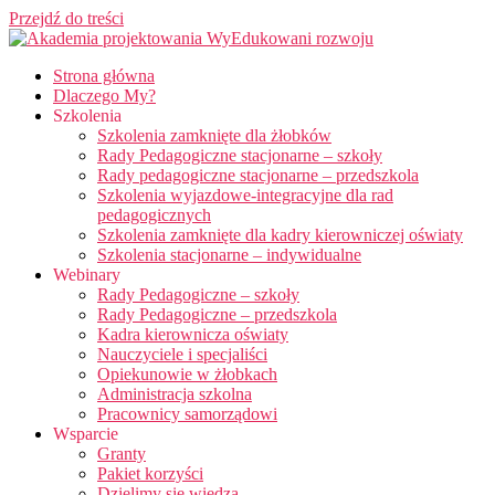
Przejdź do treści
Strona główna
Dlaczego My?
Szkolenia
Szkolenia zamknięte dla żłobków
Rady Pedagogiczne stacjonarne – szkoły
Rady pedagogiczne stacjonarne – przedszkola
Szkolenia wyjazdowe-integracyjne dla rad
pedagogicznych
Szkolenia zamknięte dla kadry kierowniczej oświaty
Szkolenia stacjonarne – indywidualne
Webinary
Rady Pedagogiczne – szkoły
Rady Pedagogiczne – przedszkola
Kadra kierownicza oświaty
Nauczyciele i specjaliści
Opiekunowie w żłobkach
Administracja szkolna
Pracownicy samorządowi
Wsparcie
Granty
Pakiet korzyści
Dzielimy się wiedzą