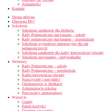
Aktualności
Kontakt
Strona główna
Dlaczego My?
Szkolenia
Szkolenia zamknięte dla żłobków
Rady Pedagogiczne stacjonarne – szkoły
Rady pedagogiczne stacjonarne – przedszkola
Szkolenia wyjazdowe-integracyjne dla rad
pedagogicznych
Szkolenia zamknięte dla kadry kierowniczej oświaty
Szkolenia stacjonarne – indywidualne
Webinary
Rady Pedagogiczne – szkoły
Rady Pedagogiczne – przedszkola
Kadra kierownicza oświaty
Nauczyciele i specjaliści
Opiekunowie w żłobkach
Administracja szkolna
Pracownicy samorządowi
Wsparcie
Granty
Pakiet korzyści
Dzielimy się wiedzą