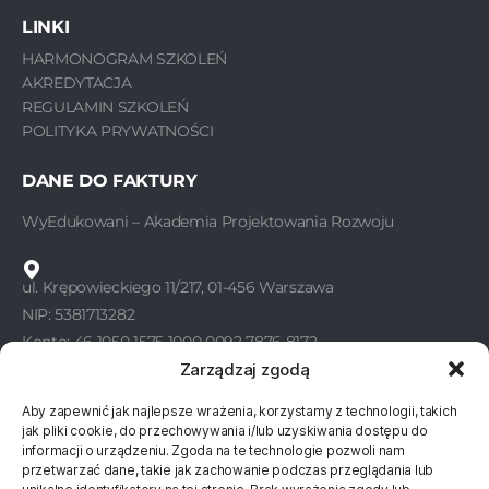
LINKI
HARMONOGRAM SZKOLEŃ
AKREDYTACJA
REGULAMIN SZKOLEŃ
POLITYKA PRYWATNOŚCI
DANE DO FAKTURY
WyEdukowani – Akademia Projektowania Rozwoju
ul. Krępowieckiego 11/217, 01-456 Warszawa
NIP: 5381713282
Konto: 46 1050 1575 1000 0092 7876 8172
Zarządzaj zgodą
Aby zapewnić jak najlepsze wrażenia, korzystamy z technologii, takich
KONTAKT
jak pliki cookie, do przechowywania i/lub uzyskiwania dostępu do
informacji o urządzeniu. Zgoda na te technologie pozwoli nam
WyEdukowani
przetwarzać dane, takie jak zachowanie podczas przeglądania lub