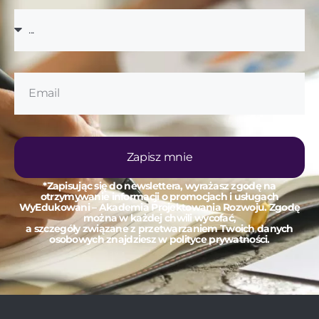
Zapisz mnie
*Zapisując się do newslettera, wyrażasz zgodę na
otrzymywanie informacji o promocjach i usługach
WyEdukowani – Akademia Projektowania Rozwoju. Zgodę
można w każdej chwili wycofać,
a szczegóły związane z przetwarzaniem Twoich danych
osobowych znajdziesz w polityce prywatności.