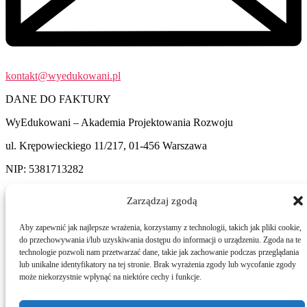
kontakt@wyedukowani.pl
DANE DO FAKTURY
WyEdukowani – Akademia Projektowania Rozwoju
ul. Krępowieckiego 11/217, 01-456 Warszawa
NIP: 5381713282
Konto: 46 1050 1575 1000 0092 7876 8172
Zarządzaj zgodą
Aby zapewnić jak najlepsze wrażenia, korzystamy z technologii, takich jak pliki cookie,
do przechowywania i/lub uzyskiwania dostępu do informacji o urządzeniu. Zgoda na te
technologie pozwoli nam przetwarzać dane, takie jak zachowanie podczas przeglądania
LINKI
lub unikalne identyfikatory na tej stronie. Brak wyrażenia zgody lub wycofanie zgody
może niekorzystnie wpłynąć na niektóre cechy i funkcje.
HARMONOGRAM SZKOLEŃ
AKREDYTACJA