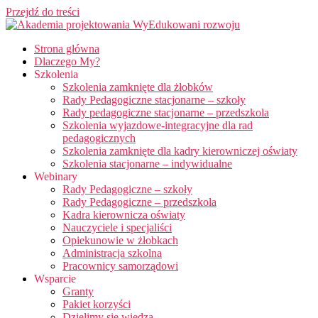
Przejdź do treści
Strona główna
Dlaczego My?
Szkolenia
Szkolenia zamknięte dla żłobków
Rady Pedagogiczne stacjonarne – szkoły
Rady pedagogiczne stacjonarne – przedszkola
Szkolenia wyjazdowe-integracyjne dla rad
pedagogicznych
Szkolenia zamknięte dla kadry kierowniczej oświaty
Szkolenia stacjonarne – indywidualne
Webinary
Rady Pedagogiczne – szkoły
Rady Pedagogiczne – przedszkola
Kadra kierownicza oświaty
Nauczyciele i specjaliści
Opiekunowie w żłobkach
Administracja szkolna
Pracownicy samorządowi
Wsparcie
Granty
Pakiet korzyści
Dzielimy się wiedzą