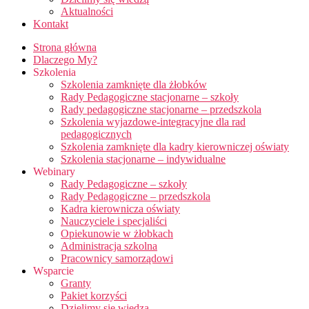
Aktualności
Kontakt
Strona główna
Dlaczego My?
Szkolenia
Szkolenia zamknięte dla żłobków
Rady Pedagogiczne stacjonarne – szkoły
Rady pedagogiczne stacjonarne – przedszkola
Szkolenia wyjazdowe-integracyjne dla rad
pedagogicznych
Szkolenia zamknięte dla kadry kierowniczej oświaty
Szkolenia stacjonarne – indywidualne
Webinary
Rady Pedagogiczne – szkoły
Rady Pedagogiczne – przedszkola
Kadra kierownicza oświaty
Nauczyciele i specjaliści
Opiekunowie w żłobkach
Administracja szkolna
Pracownicy samorządowi
Wsparcie
Granty
Pakiet korzyści
Dzielimy się wiedzą