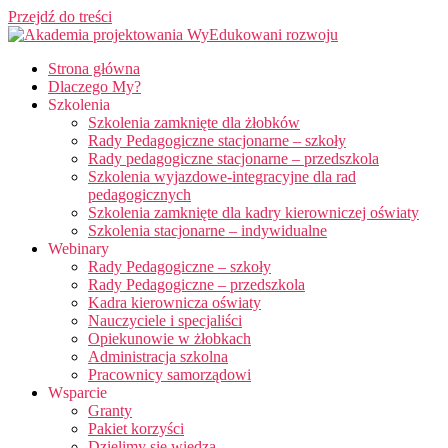
Przejdź do treści
Strona główna
Dlaczego My?
Szkolenia
Szkolenia zamknięte dla żłobków
Rady Pedagogiczne stacjonarne – szkoły
Rady pedagogiczne stacjonarne – przedszkola
Szkolenia wyjazdowe-integracyjne dla rad
pedagogicznych
Szkolenia zamknięte dla kadry kierowniczej oświaty
Szkolenia stacjonarne – indywidualne
Webinary
Rady Pedagogiczne – szkoły
Rady Pedagogiczne – przedszkola
Kadra kierownicza oświaty
Nauczyciele i specjaliści
Opiekunowie w żłobkach
Administracja szkolna
Pracownicy samorządowi
Wsparcie
Granty
Pakiet korzyści
Dzielimy się wiedzą