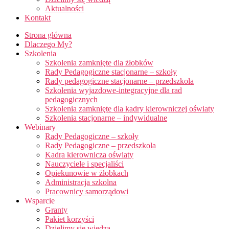
Aktualności
Kontakt
Strona główna
Dlaczego My?
Szkolenia
Szkolenia zamknięte dla żłobków
Rady Pedagogiczne stacjonarne – szkoły
Rady pedagogiczne stacjonarne – przedszkola
Szkolenia wyjazdowe-integracyjne dla rad
pedagogicznych
Szkolenia zamknięte dla kadry kierowniczej oświaty
Szkolenia stacjonarne – indywidualne
Webinary
Rady Pedagogiczne – szkoły
Rady Pedagogiczne – przedszkola
Kadra kierownicza oświaty
Nauczyciele i specjaliści
Opiekunowie w żłobkach
Administracja szkolna
Pracownicy samorządowi
Wsparcie
Granty
Pakiet korzyści
Dzielimy się wiedzą