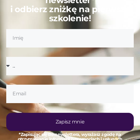
newsletter*
i odbierz zniżkę na pierwsze
szkolenie!
Zapisz mnie
*Zapisując się do newslettera, wyrażasz zgodę na
otrzymywanie informacji o promocjach i usługach