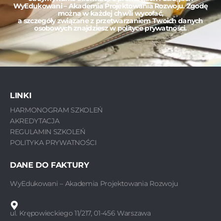
WyEdukowani – Akademia Projektowania Rozwoju. Zgodę
można w każdej chwili wycofać,
a szczegóły związane z przetwarzaniem Twoich danych
osobowych znajdziesz w polityce prywatności.
LINKI
HARMONOGRAM SZKOLEŃ
AKREDYTACJA
REGULAMIN SZKOLEŃ
POLITYKA PRYWATNOŚCI
DANE DO FAKTURY
WyEdukowani – Akademia Projektowania Rozwoju
ul. Krępowieckiego 11/217, 01-456 Warszawa