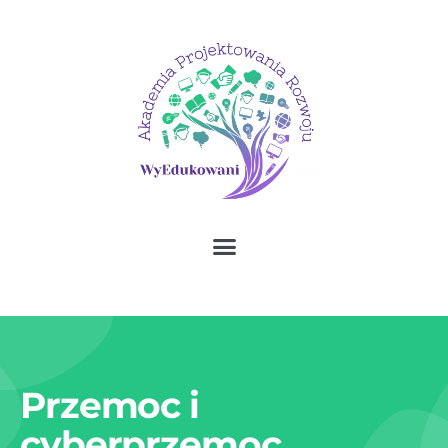
Przemoc i
cyberprzemoc