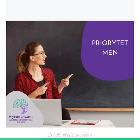
Źródło WyEdukowani