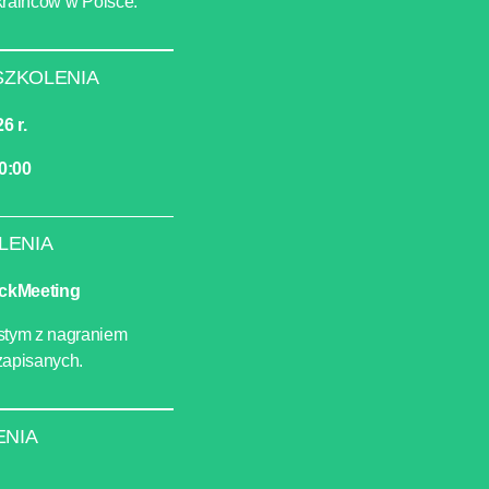
kraińców w Polsce.
SZKOLENIA
6 r.
0:00
LENIA
ickMeeting
stym z nagraniem
zapisanych.
ENIA