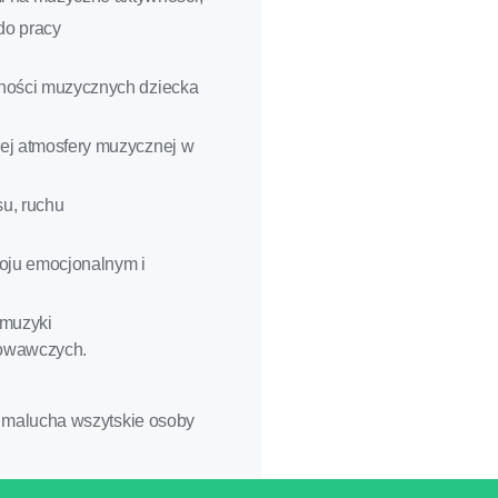
do pracy
tności muzycznych dziecka
cej atmosfery muzycznej w
su, ruchu
oju emocjonalnym i
 muzyki
howawczych.
 malucha wszytskie osoby