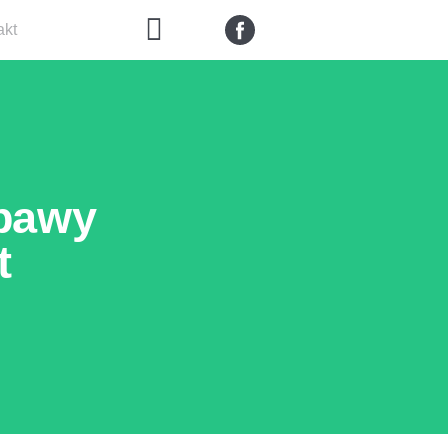
akt
abawy
t