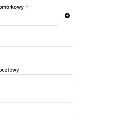
komórkowy
ocztowy