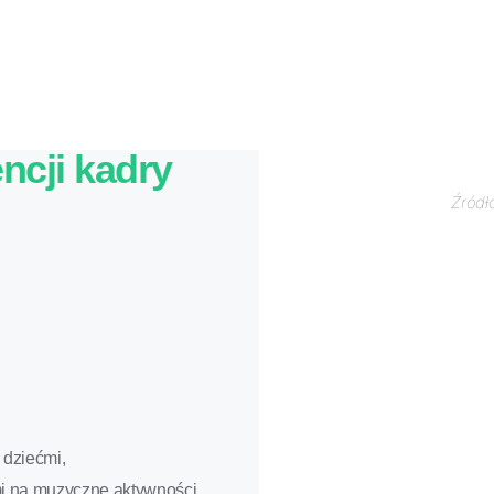
cji kadry
Źródł
 dziećmi,
i na muzyczne aktywności,