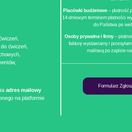
Placówki budżetowe
– płatność p
14-dniowym terminem płatności w
do Państwa po web
Osoby prywatne i firmy
– płatno
ćwiczeń,
fakturę wystawiamy i przesyła
 do ćwiczeń,
mailową po zapisie na
uchowych,
mentów,
Formularz Zgłos
nia
adres mailowy
onego na platformie