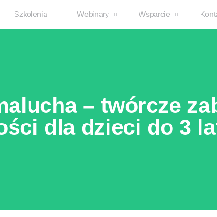
Szkolenia
Webinary
Wsparcie
Kont
malucha – twórcze z
ści dla dzieci do 3 la