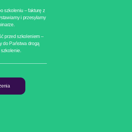
o szkoleniu – fakturę z
ystawiamy i przesyłamy
inarze.
ść przed szkoleniem –
my do Państwa drogą
 szkolenie.
zenia