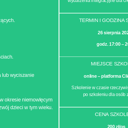
wydarzenia integracyjne dla U
TERMIN I GODZINA 
zących.
26 sierpnia 202
godz. 17:00 – 2
ciach.
MIEJSCE SZKO
 lub wyciszanie
online –
platforma Cl
Szkolenie w czasie rzeczywi
po szkoleniu dla osób 
we w okresie niemowlęcym
wój dzieci w tym wieku.
CENA SZKOL
200 zł/os