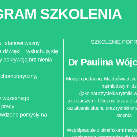
RAM SZKOLENIA
SZKOLENIE POP
 i stanowi ważny
 dźwięki – wsłuchują się
zy odkrywają brzmienia
Dr Paulina Wójc
sychomotoryczny,
Muzyk i pedagog. Ma doświadcze
najmłodszymi dz
(jako nauczycielka rytmiki 
dy wczesnego
jak i starszymi. Obecnie pracuje 
 pracy
kształcenia słuchu oraz rytmiki w
rawdzone pomysły na
stopnia.
Współpracuje z ukraińskimi insty