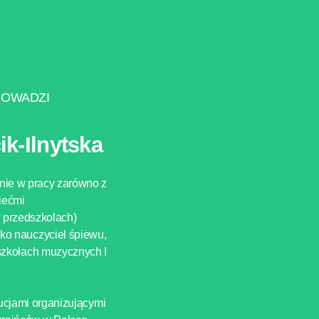
ROWADZI
ik-Ilnytska
nie w pracy zarówno z
iećmi
w przedszkolach)
jako nauczyciel śpiewu,
 szkołach muzycznych I
tucjami organizującymi