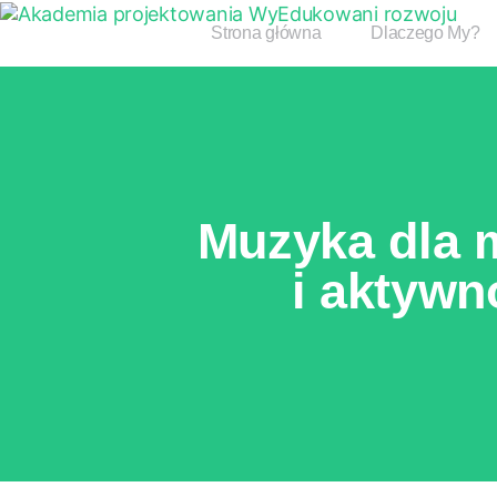
Strona główna
Dlaczego My?
Muzyka dla 
i aktywno