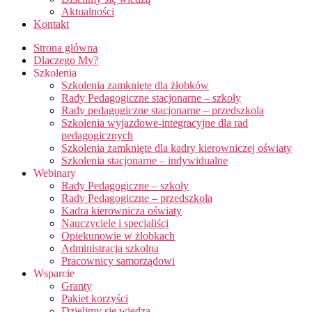
Aktualności
Kontakt
Strona główna
Dlaczego My?
Szkolenia
Szkolenia zamknięte dla żłobków
Rady Pedagogiczne stacjonarne – szkoły
Rady pedagogiczne stacjonarne – przedszkola
Szkolenia wyjazdowe-integracyjne dla rad
pedagogicznych
Szkolenia zamknięte dla kadry kierowniczej oświaty
Szkolenia stacjonarne – indywidualne
Webinary
Rady Pedagogiczne – szkoły
Rady Pedagogiczne – przedszkola
Kadra kierownicza oświaty
Nauczyciele i specjaliści
Opiekunowie w żłobkach
Administracja szkolna
Pracownicy samorządowi
Wsparcie
Granty
Pakiet korzyści
Dzielimy się wiedzą