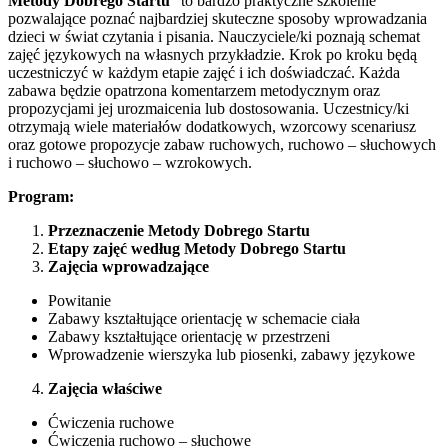
Metody Dobrego Startu
” to bardzo praktyczne szkolenie
pozwalające poznać najbardziej skuteczne sposoby wprowadzania
dzieci w świat czytania i pisania. Nauczyciele/ki poznają schemat
zajęć językowych na własnych przykładzie. Krok po kroku będą
uczestniczyć w każdym etapie zajęć i ich doświadczać. Każda
zabawa będzie opatrzona komentarzem metodycznym oraz
propozycjami jej urozmaicenia lub dostosowania. Uczestnicy/ki
otrzymają wiele materiałów dodatkowych, wzorcowy scenariusz
oraz gotowe propozycje zabaw ruchowych, ruchowo – słuchowych
i ruchowo – słuchowo – wzrokowych.
Program:
Przeznaczenie Metody Dobrego Startu
Etapy zajęć według Metody Dobrego Startu
Zajęcia wprowadzające
Powitanie
Zabawy kształtujące orientację w schemacie ciała
Zabawy kształtujące orientację w przestrzeni
Wprowadzenie wierszyka lub piosenki, zabawy językowe
Zajęcia właściwe
Ćwiczenia ruchowe
Ćwiczenia ruchowo – słuchowe