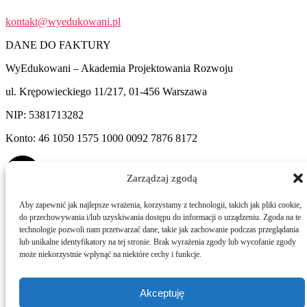
kontakt@wyedukowani.pl
DANE DO FAKTURY
WyEdukowani – Akademia Projektowania Rozwoju
ul. Krępowieckiego 11/217, 01-456 Warszawa
NIP: 5381713282
Konto: 46 1050 1575 1000 0092 7876 8172
Zarządzaj zgodą
Aby zapewnić jak najlepsze wrażenia, korzystamy z technologii, takich jak pliki cookie,
LINKI
do przechowywania i/lub uzyskiwania dostępu do informacji o urządzeniu. Zgoda na te
technologie pozwoli nam przetwarzać dane, takie jak zachowanie podczas przeglądania
HARMONOGRAM SZKOLEŃ
lub unikalne identyfikatory na tej stronie. Brak wyrażenia zgody lub wycofanie zgody
AKREDYTACJA
może niekorzystnie wpłynąć na niektóre cechy i funkcje.
REGULAMIN SZKOLEŃ
POLITYKA PRYWATNOŚCI
Copyright © 2020 wyedukowani.pl | Strona stworzona w ramach
Akceptuję
projektu
atwi.pl