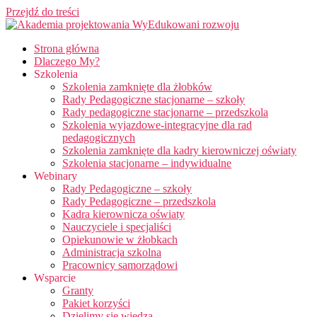
Przejdź do treści
Strona główna
Dlaczego My?
Szkolenia
Szkolenia zamknięte dla żłobków
Rady Pedagogiczne stacjonarne – szkoły
Rady pedagogiczne stacjonarne – przedszkola
Szkolenia wyjazdowe-integracyjne dla rad
pedagogicznych
Szkolenia zamknięte dla kadry kierowniczej oświaty
Szkolenia stacjonarne – indywidualne
Webinary
Rady Pedagogiczne – szkoły
Rady Pedagogiczne – przedszkola
Kadra kierownicza oświaty
Nauczyciele i specjaliści
Opiekunowie w żłobkach
Administracja szkolna
Pracownicy samorządowi
Wsparcie
Granty
Pakiet korzyści
Dzielimy się wiedzą