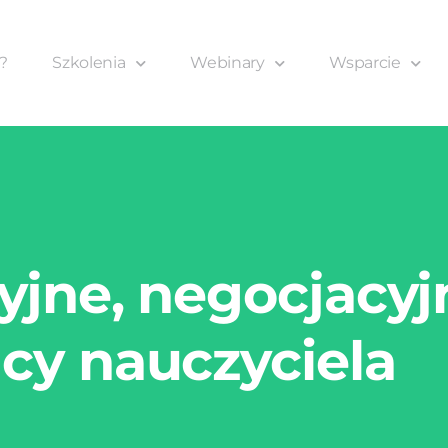
?
Szkolenia
Webinary
Wsparcie
yjne, negocjacyj
cy nauczyciela