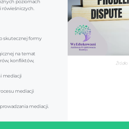
różnych poziomach
i rówieśniczych.
ko skutecznej formy
gicznej na temat
ów, konfliktów,
Źródło
;
i mediacji
rocesu mediacji
prowadzania mediacji.