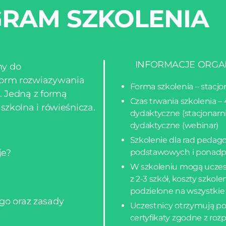
RAM SZKOLENIA
INFORMACJE ORGA
ny do
form rozwiazywania
Forma szkolenia – stacjo
. Jedną z formą
Czas trwania szkolenia –
szkolna i rówieśnicza.
dydaktyczne (stacjonarni
dydaktyczne (webinar)
Szkolenie dla rad pedag
je?
podstawowych i ponad
W szkoleniu mogą uczes
z 2-3 szkół, koszty szkole
podzielone na wszystkie
go oraz zasady
Uczestnicy otrzymują po
certyfikaty zgodne z r