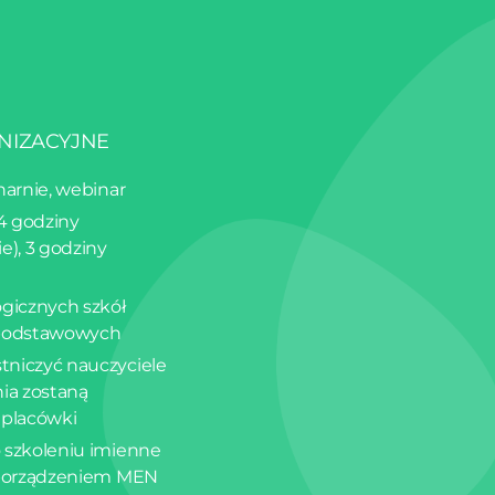
NIZACYJNE
narnie, webinar
 4 godziny
e), 3 godziny
ogicznych szkół
podstawowych
tniczyć nauczyciele
nia zostaną
 placówki
 szkoleniu imienne
ozporządzeniem MEN