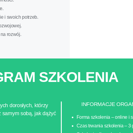
e.
 i swoich potrzeb.
ozwojowej.
na rozwój.
RAM SZKOLENIA
INFORMACJE ORGA
ych dorosłych, którzy
 z samym sobą, jak dążyć
Forma szkolenia – online i 
Czas trwania szkolenia – 3