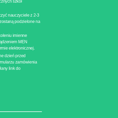
cznych szkół
zyć nauczyciele z 2-3
 zostaną podzielone na
koleniu imienne
orządzeniem MEN
rmie elektronicznej.
ne dzień przed
rmularzu zamówienia
any link do