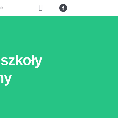
akt
 szkoły
ny