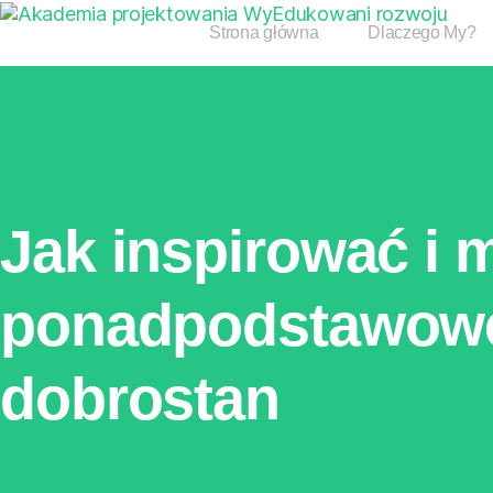
Strona główna
Dlaczego My?
Jak inspirować i
ponadpodstawowej
dobrostan