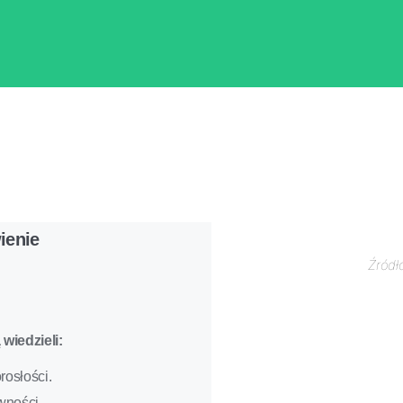
ienie
Źródł
wiedzieli:
rosłości.
wności.