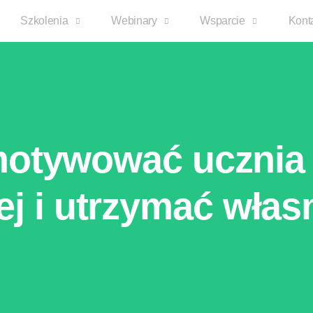
Szkolenia
Webinary
Wsparcie
Kont
 motywować ucznia
 i utrzymać włas