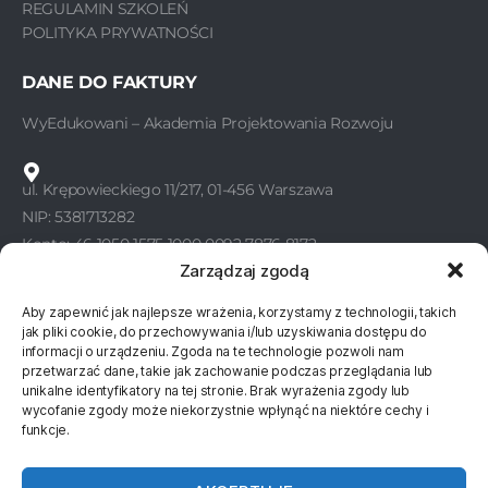
REGULAMIN SZKOLEŃ
POLITYKA PRYWATNOŚCI
DANE DO FAKTURY
WyEdukowani – Akademia Projektowania Rozwoju
ul. Krępowieckiego 11/217, 01-456 Warszawa
NIP: 5381713282
Konto: 46 1050 1575 1000 0092 7876 8172
Zarządzaj zgodą
Aby zapewnić jak najlepsze wrażenia, korzystamy z technologii, takich
KONTAKT
jak pliki cookie, do przechowywania i/lub uzyskiwania dostępu do
informacji o urządzeniu. Zgoda na te technologie pozwoli nam
WyEdukowani
przetwarzać dane, takie jak zachowanie podczas przeglądania lub
unikalne identyfikatory na tej stronie. Brak wyrażenia zgody lub
wycofanie zgody może niekorzystnie wpłynąć na niektóre cechy i
577 811 830
funkcje.
577 811 860