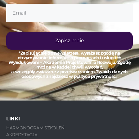
Zapisz mnie
*Zapisując się do newslettera, wyrażasz zgodę na
otrzymywanie informacji o promocjach i usługach
WyEdukowani – Akademia Projektowania Rozwoju. Zgodę
można w każdej chwili wycofać,
a szczegóły związane z przetwarzaniem Twoich danych
osobowych znajdziesz w polityce prywatności.
LINKI
HARMONOGRAM SZKOLEŃ
AKREDYTACJA