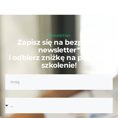
Newsletter
Zapisz się na bezpłatny
newsletter*
i odbierz zniżkę na pierwsze
szkolenie!