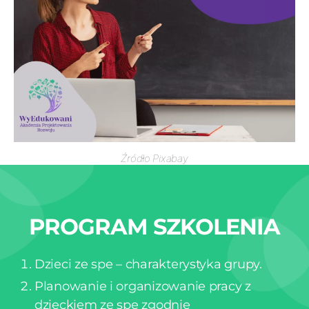
Źródło Pixabay
PROGRAM SZKOLENIA
Dzieci ze spe – charakterystyka grupy.
Planowanie i organizowanie pracy z
dzieckiem ze spe zgodnie