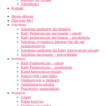
Aktualności
Kontakt
Strona główna
Dlaczego My?
Szkolenia
Szkolenia zamknięte dla żłobków
Rady Pedagogiczne stacjonarne – szkoły
Rady pedagogiczne stacjonarne – przedszkola
Szkolenia wyjazdowe-integracyjne dla rad
pedagogicznych
Szkolenia zamknięte dla kadry kierowniczej oświaty
Szkolenia stacjonarne – indywidualne
Webinary
Rady Pedagogiczne – szkoły
Rady Pedagogiczne – przedszkola
Kadra kierownicza oświaty
Nauczyciele i specjaliści
Opiekunowie w żłobkach
Administracja szkolna
Pracownicy samorządowi
Wsparcie
Granty
Pakiet korzyści
Dzielimy się wiedzą