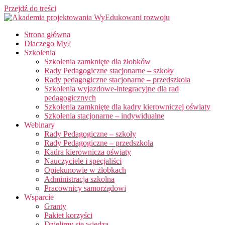
Przejdź do treści
Strona główna
Dlaczego My?
Szkolenia
Szkolenia zamknięte dla żłobków
Rady Pedagogiczne stacjonarne – szkoły
Rady pedagogiczne stacjonarne – przedszkola
Szkolenia wyjazdowe-integracyjne dla rad
pedagogicznych
Szkolenia zamknięte dla kadry kierowniczej oświaty
Szkolenia stacjonarne – indywidualne
Webinary
Rady Pedagogiczne – szkoły
Rady Pedagogiczne – przedszkola
Kadra kierownicza oświaty
Nauczyciele i specjaliści
Opiekunowie w żłobkach
Administracja szkolna
Pracownicy samorządowi
Wsparcie
Granty
Pakiet korzyści
Dzielimy się wiedzą