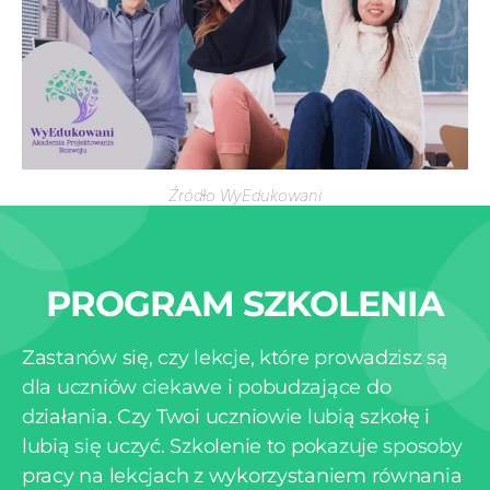
Źródło WyEdukowani
PROGRAM SZKOLENIA
Zastanów się, czy lekcje, które prowadzisz są
dla uczniów ciekawe i pobudzające do
działania. Czy Twoi uczniowie lubią szkołę i
lubią się uczyć. Szkolenie to pokazuje sposoby
pracy na lekcjach z wykorzystaniem równania