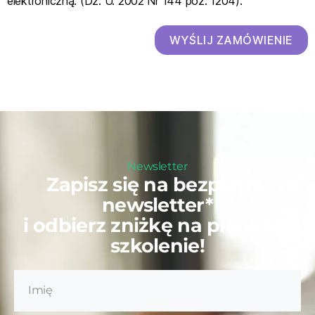
elektroniczną. (Dz. U. 2002 Nr 144 poz. 1204).
WYŚLIJ ZAMÓWIENIE
Newsletter
Zapisz się na bezpłatny
newsletter*
i odbierz zniżkę na pierwsze
szkolenie!