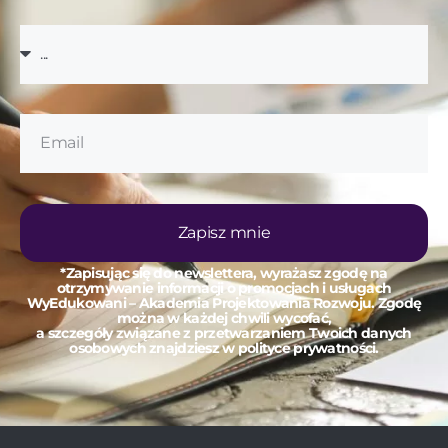
Zapisz mnie
*Zapisując się do newslettera, wyrażasz zgodę na
otrzymywanie informacji o promocjach i usługach
WyEdukowani – Akademia Projektowania Rozwoju. Zgodę
można w każdej chwili wycofać,
a szczegóły związane z przetwarzaniem Twoich danych
osobowych znajdziesz w polityce prywatności.