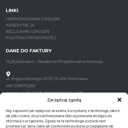
LINKI
HARMONOGRAM SZKOLEŃ
AKREDYTACJA
REGULAMIN SZKOLEŃ
POLITYKA PRYWATNOŚCI
DANE DO FAKTURY
WyEdukowani – Akademia Projektowania Rozwoju
ul. Krępowieckiego 11/217, 01-456 Warszawa
NIP: 5381713282
Konto: 46 1050 1575 1000 0092 7876 8172
Zarządzaj zgodą
Aby zapewnić jak najlepsze wrażenia, korzystamy z technologii, takich
KONTAKT
jak pliki cookie, do przechowywania i/lub uzyskiwania dostępu do
informacji o urządzeniu. Zgoda na te technologie pozwoli nam
WyEdukowani
przetwarzać dane, takie jak zachowanie podczas przeglądania lub