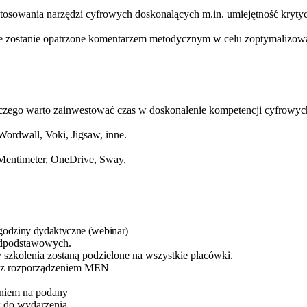
stosowania narzędzi cyfrowych doskonalących m.in. umiejętność krytyc
e zostanie opatrzone komentarzem metodycznym w celu zoptymalizowan
czego warto zainwestować czas w doskonalenie kompetencji cyfrowyc
ordwall, Voki, Jigsaw, inne.
 Mentimeter, OneDrive, Sway,
 godziny dydaktyczne (webinar)
adpodstawowych.
 szkolenia zostaną podzielone na wszystkie placówki.
ne z rozporządzeniem MEN
eniem na podany
k do wydarzenia.