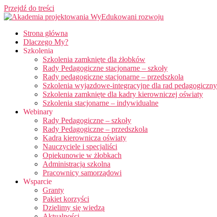
Przejdź do treści
Strona główna
Dlaczego My?
Szkolenia
Szkolenia zamknięte dla żłobków
Rady Pedagogiczne stacjonarne – szkoły
Rady pedagogiczne stacjonarne – przedszkola
Szkolenia wyjazdowe-integracyjne dla rad pedagogiczn
Szkolenia zamknięte dla kadry kierowniczej oświaty
Szkolenia stacjonarne – indywidualne
Webinary
Rady Pedagogiczne – szkoły
Rady Pedagogiczne – przedszkola
Kadra kierownicza oświaty
Nauczyciele i specjaliści
Opiekunowie w żłobkach
Administracja szkolna
Pracownicy samorządowi
Wsparcie
Granty
Pakiet korzyści
Dzielimy się wiedzą
Aktualności