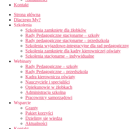
Kontakt
Strona główna
Dlaczego My?
Szkolenia
Szkolenia zamknięte dla żłobków
Rady Pedagogiczne stacjonarne – szkoły
Rady pedagogiczne stacjonarne – przedszkola
Szkolenia wyjazdowe-integracyjne dla rad pedagogiczn
Szkolenia zamknięte dla kadry kierowniczej oświaty
Szkolenia stacjonarne – indywidualne
Webinary
Rady Pedagogiczne – szkoły
Rady Pedagogiczne – przedszkola
Kadra kierownicza oświaty
Nauczyciele i specjaliści
Opiekunowie w żłobkach
Administracja szkolna
Pracownicy samorządowi
Wsparcie
Granty
Pakiet korzyści
Dzielimy się wiedzą
Aktualności
Kontakt