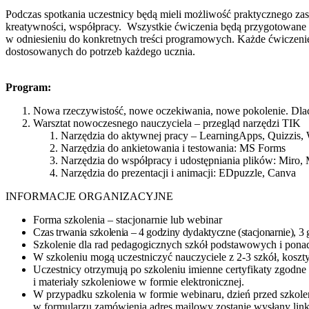
Podczas spotkania uczestnicy będą mieli możliwość praktycznego za
kreatywności, współpracy. Wszystkie ćwiczenia będą przygotowane
w odniesieniu do konkretnych treści programowych. Każde ćwiczeni
dostosowanych do potrzeb każdego ucznia.
Program:
Nowa rzeczywistość, nowe oczekiwania, nowe pokolenie. Dla
Warsztat nowoczesnego nauczyciela – przegląd narzędzi TIK
Narzędzia do aktywnej pracy – LearningApps, Quizzis, W
Narzędzia do ankietowania i testowania: MS Forms
Narzędzia do współpracy i udostępniania plików: Miro,
Narzędzia do prezentacji i animacji: EDpuzzle, Canva
INFORMACJE ORGANIZACYJNE
Forma szkolenia – stacjonarnie lub webinar
Czas trwania szkolenia – 4 godziny dydaktyczne (stacjonarnie), 3
Szkolenie dla rad pedagogicznych szkół podstawowych i pon
W szkoleniu mogą uczestniczyć nauczyciele z 2-3 szkół, koszty
Uczestnicy otrzymują po szkoleniu imienne certyfikaty zgod
i materiały szkoleniowe w formie elektronicznej.
W przypadku szkolenia w formie webinaru, dzień przed szkol
w formularzu zamówienia adres mailowy zostanie wysłany lin