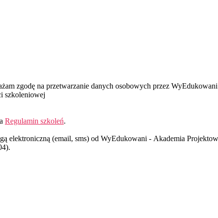
wyrażam zgodę na przetwarzanie danych osobowych przez WyEdukowani
i szkoleniowej
ia
Regulamin szkoleń
.
gą elektroniczną (email, sms) od WyEdukowani - Akademia Projektowa
04).