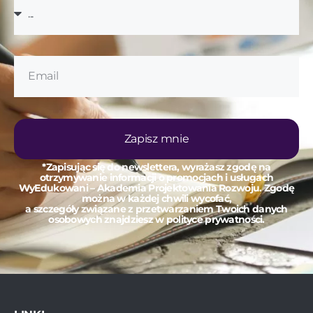
Zapisz mnie
*Zapisując się do newslettera, wyrażasz zgodę na
otrzymywanie informacji o promocjach i usługach
WyEdukowani – Akademia Projektowania Rozwoju. Zgodę
można w każdej chwili wycofać,
a szczegóły związane z przetwarzaniem Twoich danych
osobowych znajdziesz w polityce prywatności.