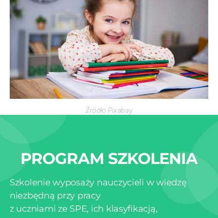
Źródło Pixabay
PROGRAM SZKOLENIA
Szkolenie wyposaży nauczycieli w wiedzę
niezbędną przy pracy
z uczniami ze SPE, ich klasyfikacją,