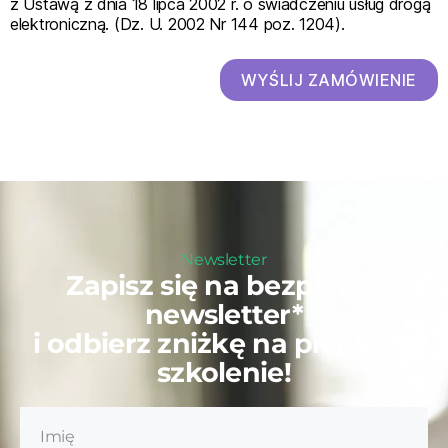
z Ustawą z dnia 18 lipca 2002 r. o świadczeniu usług drogą
elektroniczną. (Dz. U. 2002 Nr 144 poz. 1204).
WYŚLIJ ZAMÓWIENIE
Newsletter
Zapisz się na bezpłatny
newsletter*
i odbierz zniżkę na pierwsze
szkolenie!