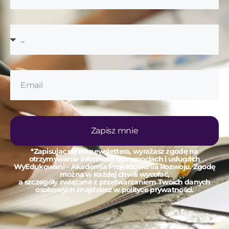
Zapisz mnie
*Zapisując się do newslettera, wyrażasz zgodę na
otrzymywanie informacji o promocjach i usługach
WyEdukowani – Akademia Projektowania Rozwoju. Zgodę
można w każdej chwili wycofać,
a szczegóły związane z przetwarzaniem Twoich danych
osobowych znajdziesz w polityce prywatności.