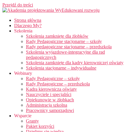
Przejdź do treści
Strona główna
Dlaczego My?
Szkolenia
Szkolenia zamknięte dla żłobków
Rady Pedagogiczne stacjonarne – szkoły
Rady pedagogiczne stacjonarne – przedszkola
Szkolenia wyjazdowe-integracyjne dla rad
pedagogicznych
Szkolenia zamknięte dla kadry kierowniczej oświaty
Szkolenia stacjonarne – indywidualne
Webinary
Rady Pedagogiczne – szkoły
Rady Pedagogiczne – przedszkola
Kadra kierownicza oświaty
Nauczyciele i specjaliści
Opiekunowie w żłobkach
Administracja szkolna
Pracownicy samorządowi
Wsparcie
Granty
Pakiet korzyści
Dzielimy się wiedzą