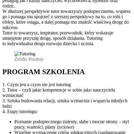
pedagog jak i każdy nauczyciel, wychowawca, dyrektor oraz
rodzic.
W dłuższej perspektywie tutor towarzyszy podopiecznemu, wspiera
go i pomaga mu spojrzeć z szerszej perspektywy na to, co robi i
efekty, które osiąga, a dalej pomaga mu znaleźć właściwą drogę do
sukcesu.
Tutor to towarzysz, inspirator, przewodnik, który wskazuje
umiejętnie przyszłą drogę, sposób działania. Tutoring
to indywidualna droga rozwoju dziecka i ucznia.
Źródło Pixabay
PROGRAM SZKOLENIA
1. Czym jest a czym nie jest tutoring
2. Tutor – czyli jakie kompetencje w sobie jako nauczycielu
wzmacniać
3. Sztuka budowania relacji, sztuka wzmacnia i wsparcia młodych
ludzi
4. Etapy tutoringu:
Poznanie podopiecznego (talenty, słabe i mocne strony – styl
pracy, wartości, plany życiowe)
Wspólne wyznaczenie celów edukacyjnych (zaplanowanie