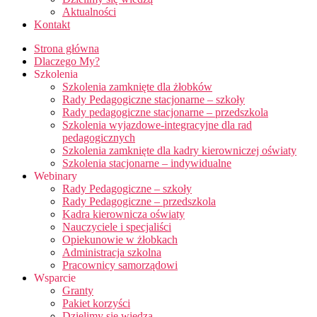
Aktualności
Kontakt
Strona główna
Dlaczego My?
Szkolenia
Szkolenia zamknięte dla żłobków
Rady Pedagogiczne stacjonarne – szkoły
Rady pedagogiczne stacjonarne – przedszkola
Szkolenia wyjazdowe-integracyjne dla rad
pedagogicznych
Szkolenia zamknięte dla kadry kierowniczej oświaty
Szkolenia stacjonarne – indywidualne
Webinary
Rady Pedagogiczne – szkoły
Rady Pedagogiczne – przedszkola
Kadra kierownicza oświaty
Nauczyciele i specjaliści
Opiekunowie w żłobkach
Administracja szkolna
Pracownicy samorządowi
Wsparcie
Granty
Pakiet korzyści
Dzielimy się wiedzą