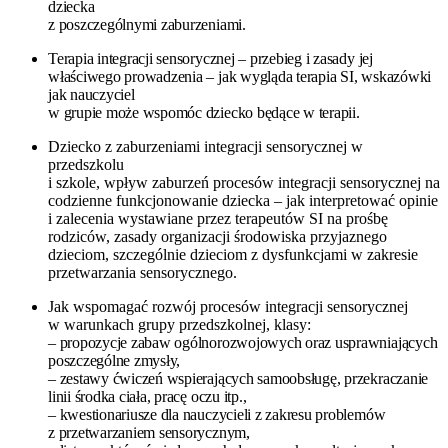
dziecka
z poszczególnymi zaburzeniami.
Terapia integracji sensorycznej – przebieg i zasady jej
właściwego prowadzenia – jak wygląda terapia SI, wskazówki
jak nauczyciel
w grupie może wspomóc dziecko będące w terapii.
Dziecko z zaburzeniami integracji sensorycznej w
przedszkolu
i szkole, wpływ zaburzeń procesów integracji sensorycznej na
codzienne funkcjonowanie dziecka – jak interpretować opinie
i zalecenia wystawiane przez terapeutów SI na prośbę
rodziców, zasady organizacji środowiska przyjaznego
dzieciom, szczególnie dzieciom z dysfunkcjami w zakresie
przetwarzania sensorycznego.
Jak wspomagać rozwój procesów integracji sensorycznej
w warunkach grupy przedszkolnej, klasy:
– propozycje zabaw ogólnorozwojowych oraz usprawniających
poszczególne zmysły,
– zestawy ćwiczeń wspierających samoobsługę, przekraczanie
linii środka ciała, pracę oczu itp.,
– kwestionariusze dla nauczycieli
z zakresu problemów
z przetwarzaniem sensorycznym,