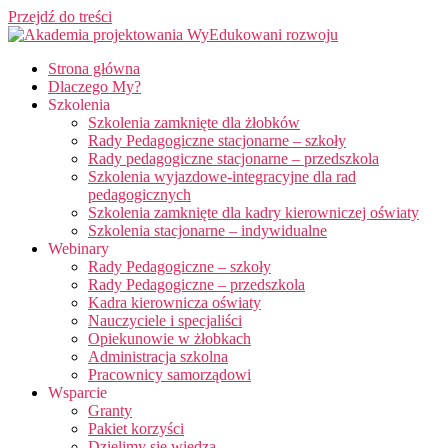
Przejdź do treści
Strona główna
Dlaczego My?
Szkolenia
Szkolenia zamknięte dla żłobków
Rady Pedagogiczne stacjonarne – szkoły
Rady pedagogiczne stacjonarne – przedszkola
Szkolenia wyjazdowe-integracyjne dla rad
pedagogicznych
Szkolenia zamknięte dla kadry kierowniczej oświaty
Szkolenia stacjonarne – indywidualne
Webinary
Rady Pedagogiczne – szkoły
Rady Pedagogiczne – przedszkola
Kadra kierownicza oświaty
Nauczyciele i specjaliści
Opiekunowie w żłobkach
Administracja szkolna
Pracownicy samorządowi
Wsparcie
Granty
Pakiet korzyści
Dzielimy się wiedzą