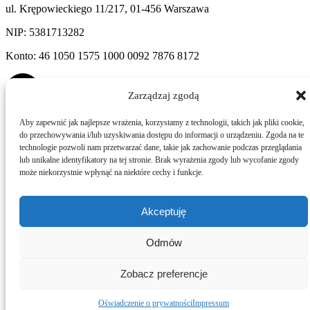
ul. Krępowieckiego 11/217, 01-456 Warszawa
NIP: 5381713282
Konto: 46 1050 1575 1000 0092 7876 8172
Zarządzaj zgodą
Aby zapewnić jak najlepsze wrażenia, korzystamy z technologii, takich jak pliki cookie,
LINKI
do przechowywania i/lub uzyskiwania dostępu do informacji o urządzeniu. Zgoda na te
technologie pozwoli nam przetwarzać dane, takie jak zachowanie podczas przeglądania
HARMONOGRAM SZKOLEŃ
lub unikalne identyfikatory na tej stronie. Brak wyrażenia zgody lub wycofanie zgody
AKREDYTACJA
może niekorzystnie wpłynąć na niektóre cechy i funkcje.
REGULAMIN SZKOLEŃ
POLITYKA PRYWATNOŚCI
Akceptuję
Copyright © 2020 wyedukowani.pl | Strona stworzona w ramach
projektu
atwi.pl
Odmów
Zobacz preferencje
Oświadczenie o prywatności
Impressum