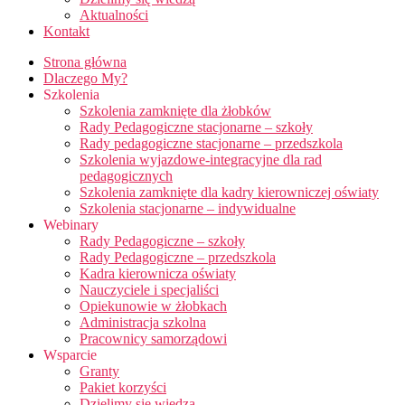
Aktualności
Kontakt
Strona główna
Dlaczego My?
Szkolenia
Szkolenia zamknięte dla żłobków
Rady Pedagogiczne stacjonarne – szkoły
Rady pedagogiczne stacjonarne – przedszkola
Szkolenia wyjazdowe-integracyjne dla rad
pedagogicznych
Szkolenia zamknięte dla kadry kierowniczej oświaty
Szkolenia stacjonarne – indywidualne
Webinary
Rady Pedagogiczne – szkoły
Rady Pedagogiczne – przedszkola
Kadra kierownicza oświaty
Nauczyciele i specjaliści
Opiekunowie w żłobkach
Administracja szkolna
Pracownicy samorządowi
Wsparcie
Granty
Pakiet korzyści
Dzielimy się wiedzą