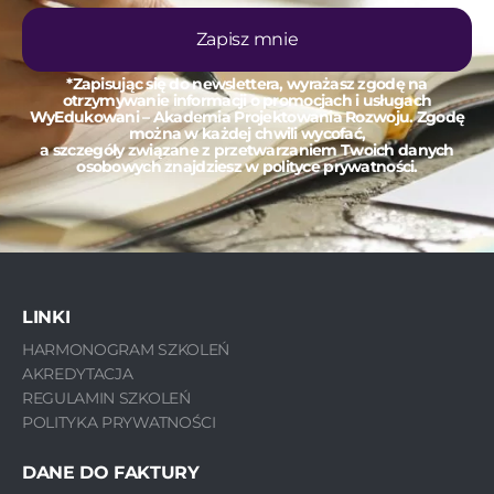
Zapisz mnie
*Zapisując się do newslettera, wyrażasz zgodę na
otrzymywanie informacji o promocjach i usługach
WyEdukowani – Akademia Projektowania Rozwoju. Zgodę
można w każdej chwili wycofać,
a szczegóły związane z przetwarzaniem Twoich danych
osobowych znajdziesz w polityce prywatności.
LINKI
HARMONOGRAM SZKOLEŃ
AKREDYTACJA
REGULAMIN SZKOLEŃ
POLITYKA PRYWATNOŚCI
DANE DO FAKTURY