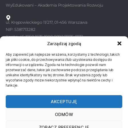
WyEdukowani – Akademia Projektowania Rozwoju
ul. Krępowieckiego 11/217, 01-456 Warszawa
NIP: 5381713282
Konto: 46 1050 1575 1000 0092 7876 8172
Zarządzaj zgodą
Aby zapewnić jak najlepsze wrażenia, korzystamy z technologii, takich
KONTAKT
jak pliki cookie, do przechowywania i/lub uzyskiwania dostępu do
informacji o urządzeniu. Zgoda na te technologie pozwoli nam
WyEdukowani
przetwarzać dane, takie jak zachowanie podczas przeglądania lub
unikalne identyfikatory na tej stronie. Brak wyrażenia zgody lub
wycofanie zgody może niekorzystnie wpłynąć na niektóre cechy i
577 811 830
funkcje.
577 811 860
AKCEPTUJĘ
kontakt@wyedukowani.pl
ODMÓW
ZOBACZ PREFERENCJE