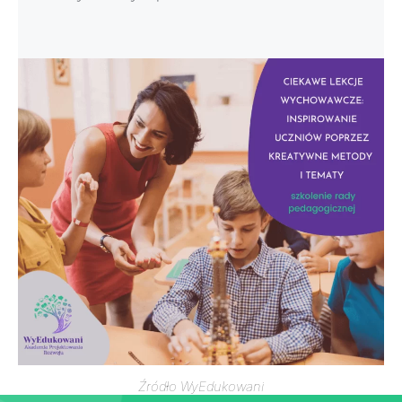
Źródło WyEdukowani