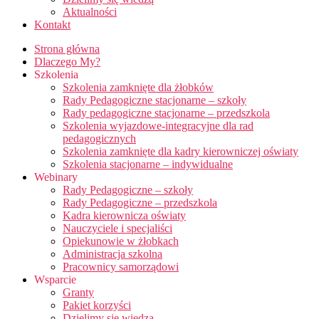
Aktualności
Kontakt
Strona główna
Dlaczego My?
Szkolenia
Szkolenia zamknięte dla żłobków
Rady Pedagogiczne stacjonarne – szkoły
Rady pedagogiczne stacjonarne – przedszkola
Szkolenia wyjazdowe-integracyjne dla rad
pedagogicznych
Szkolenia zamknięte dla kadry kierowniczej oświaty
Szkolenia stacjonarne – indywidualne
Webinary
Rady Pedagogiczne – szkoły
Rady Pedagogiczne – przedszkola
Kadra kierownicza oświaty
Nauczyciele i specjaliści
Opiekunowie w żłobkach
Administracja szkolna
Pracownicy samorządowi
Wsparcie
Granty
Pakiet korzyści
Dzielimy się wiedzą