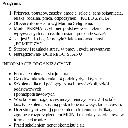
Program:
Priorytet, potrzeby, zasoby, emocje, relacje, sens osiągnięcia,
relaks, rodzina, praca, odpoczynek – KOŁO ŻYCIA.
Obszary dobrostanu wg Martina Seligmana.
Model PERMA, czyli pięć podstawowych elementów
wpływających na nasz dobrostan i poczucie szczęścia.
Jak jest? Jak chcę żeby było? Jak zbudować most
„POMIĘDZY”.
Stresory i regulacja stresu w pracy i życiu prywatnym.
Narzędziownik DOBREGO-STANU.
INFORMACJE ORGANIZACYJNE
Forma szkolenia – stacjonarna.
Czas trwania szkolenia – 4 godziny dydaktyczne.
Szkolenie dla rad pedagogicznych przedszkoli, szkół
podstawowych
i ponadpodstawowych.
W szkoleniu mogą uczestniczyć nauczyciele z 2-3 szkół,
koszty szkolenia zostaną podzielone na wszystkie placówki.
Uczestnicy otrzymują po szkoleniu imienne certyfikaty
zgodne z rozporządzeniem MEiN i materiały szkoleniowe w
formie elektronicznej.
Przed szkoleniem trener skontaktuje się