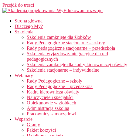
Przejdź do treści
Strona główna
Dlaczego My?
Szkolenia
Szkolenia zamknięte dla żłobków
Rady Pedagogiczne stacjonarne – szkoły
Rady pedagogiczne stacjonarne – przedszkola
Szkolenia wyjazdowe-integracyjne dla rad
pedagogicznych
Szkolenia zamknięte dla kadry kierowniczej oświaty
Szkolenia stacjonarne – indywidualne
Webinary
Rady Pedagogiczne – szkoły
Rady Pedagogiczne – przedszkola
Kadra kierownicza oświaty
Nauczyciele i specjaliści
Opiekunowie w żłobkach
Administracja szkolna
Pracownicy samorządowi
Wsparcie
Granty
Pakiet korzyści
Dzielimy się wiedzą