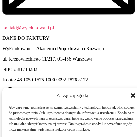
kontakt@wyedukowani.pl
DANE DO FAKTURY
WyEdukowani – Akademia Projektowania Rozwoju
ul. Krępowieckiego 11/217, 01-456 Warszawa
NIP: 5381713282
Konto: 46 1050 1575 1000 0092 7876 8172
Zarządzaj zgodą
Aby zapewnić jak najlepsze wrażenia, korzystamy z technologii, takich jak pliki cookie,
LINKI
do przechowywania i/lub uzyskiwania dostępu do informacji o urządzeniu. Zgoda na te
technologie pozwoli nam przetwarzać dane, takie jak zachowanie podczas przeglądania
HARMONOGRAM SZKOLEŃ
lub unikalne identyfikatory na tej stronie. Brak wyrażenia zgody lub wycofanie zgody
AKREDYTACJA
może niekorzystnie wpłynąć na niektóre cechy i funkcje.
REGULAMIN SZKOLEŃ