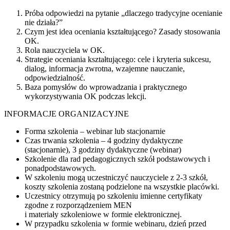
Próba odpowiedzi na pytanie „dlaczego tradycyjne ocenianie
nie działa?”
Czym jest idea oceniania kształtującego? Zasady stosowania
OK.
Rola nauczyciela w OK.
Strategie oceniania kształtującego: cele i kryteria sukcesu,
dialog, informacja zwrotna, wzajemne nauczanie,
odpowiedzialność.
Baza pomysłów do wprowadzania i praktycznego
wykorzystywania OK podczas lekcji.
INFORMACJE ORGANIZACYJNE
Forma szkolenia – webinar lub stacjonarnie
Czas trwania szkolenia – 4 godziny dydaktyczne
(stacjonarnie), 3 godziny dydaktyczne (webinar)
Szkolenie dla rad pedagogicznych szkół podstawowych i
ponadpodstawowych.
W szkoleniu mogą uczestniczyć nauczyciele z 2-3 szkół,
koszty szkolenia zostaną podzielone na wszystkie placówki.
Uczestnicy otrzymują po szkoleniu imienne certyfikaty
zgodne z rozporządzeniem MEN
i materiały szkoleniowe w formie elektronicznej.
W przypadku szkolenia w formie webinaru, dzień przed