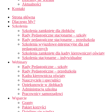
Aktualności
Kontakt
Strona główna
Dlaczego My?
Szkolenia
Szkolenia zamknięte dla żłobków
Rady Pedagogiczne stacjonarne – szkoły
Rady pedagogiczne stacjonarne – przedszkola
Szkolenia wyjazdowe-integracyjne dla rad
pedagogicznych
Szkolenia zamknięte dla kadry kierowniczej oświaty
Szkolenia stacjonarne – indywidualne
Webinary
Rady Pedagogiczne – szkoły
Rady Pedagogiczne – przedszkola
Kadra kierownicza oświaty
Nauczyciele i specjaliści
Opiekunowie w żłobkach
Administracja szkolna
Pracownicy samorządowi
Wsparcie
Granty
Pakiet korzyści
Dzielimy się wiedzą