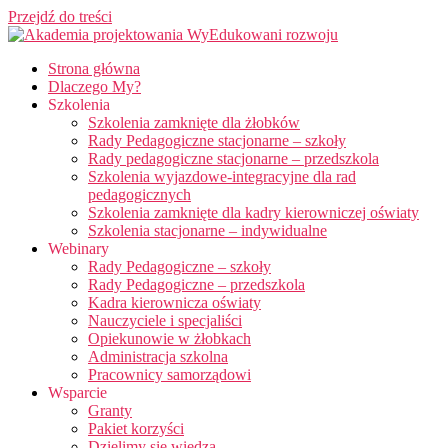
Przejdź do treści
Strona główna
Dlaczego My?
Szkolenia
Szkolenia zamknięte dla żłobków
Rady Pedagogiczne stacjonarne – szkoły
Rady pedagogiczne stacjonarne – przedszkola
Szkolenia wyjazdowe-integracyjne dla rad
pedagogicznych
Szkolenia zamknięte dla kadry kierowniczej oświaty
Szkolenia stacjonarne – indywidualne
Webinary
Rady Pedagogiczne – szkoły
Rady Pedagogiczne – przedszkola
Kadra kierownicza oświaty
Nauczyciele i specjaliści
Opiekunowie w żłobkach
Administracja szkolna
Pracownicy samorządowi
Wsparcie
Granty
Pakiet korzyści
Dzielimy się wiedzą