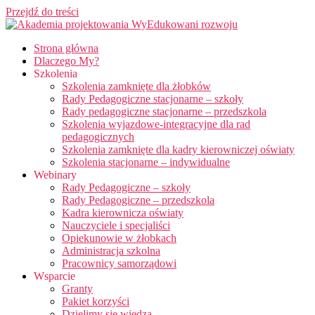
Przejdź do treści
Strona główna
Dlaczego My?
Szkolenia
Szkolenia zamknięte dla żłobków
Rady Pedagogiczne stacjonarne – szkoły
Rady pedagogiczne stacjonarne – przedszkola
Szkolenia wyjazdowe-integracyjne dla rad
pedagogicznych
Szkolenia zamknięte dla kadry kierowniczej oświaty
Szkolenia stacjonarne – indywidualne
Webinary
Rady Pedagogiczne – szkoły
Rady Pedagogiczne – przedszkola
Kadra kierownicza oświaty
Nauczyciele i specjaliści
Opiekunowie w żłobkach
Administracja szkolna
Pracownicy samorządowi
Wsparcie
Granty
Pakiet korzyści
Dzielimy się wiedzą