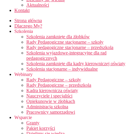
Aktualności
Kontakt
Strona główna
Dlaczego My?
Szkolenia
Szkolenia zamknięte dla żłobków
Rady Pedagogiczne stacjonarne – szkoły
Rady pedagogiczne stacjonarne – przedszkola
Szkolenia wyjazdowe-integracyjne dla rad
pedagogicznych
Szkolenia zamknięte dla kadry kierowniczej oświaty
Szkolenia stacjonarne – indywidualne
Webinary
Rady Pedagogiczne – szkoły
Rady Pedagogiczne – przedszkola
Kadra kierownicza oświaty
Nauczyciele i specjaliści
Opiekunowie w żłobkach
Administracja szkolna
Pracownicy samorządowi
Wsparcie
Granty
Pakiet korzyści
Dzielimy się wiedzą