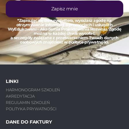
Zapisz mnie
*Zapisując się do newslettera, wyrażasz zgodę na
otrzymywanie informacji o promocjach i usługach
WyEdukowani – Akademia Projektowania Rozwoju. Zgodę
można w każdej chwili wycofać,
a szczegóły związane z przetwarzaniem Twoich danych
osobowych znajdziesz w polityce prywatności.
LINKI
HARMONOGRAM SZKOLEŃ
AKREDYTACJA
REGULAMIN SZKOLEŃ
POLITYKA PRYWATNOŚCI
DANE DO FAKTURY