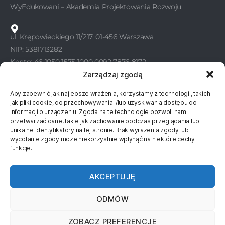
WyEdukowani – Akademia Projektowania Rozwoju
ul. Krępowieckiego 11/217, 01-456 Warszawa
NIP: 5381713282
Konto: 46 1050 1575 1000 0092 7876 8172
Zarządzaj zgodą
Aby zapewnić jak najlepsze wrażenia, korzystamy z technologii, takich
KONTAKT
jak pliki cookie, do przechowywania i/lub uzyskiwania dostępu do
informacji o urządzeniu. Zgoda na te technologie pozwoli nam
WyEdukowani
przetwarzać dane, takie jak zachowanie podczas przeglądania lub
unikalne identyfikatory na tej stronie. Brak wyrażenia zgody lub
wycofanie zgody może niekorzystnie wpłynąć na niektóre cechy i
577 811 830
funkcje.
577 811 860
AKCEPTUJĘ
kontakt@wyedukowani.pl
ODMÓW
ZOBACZ PREFERENCJE