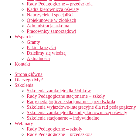
Rady Pedagogiczne – przedszkola
Kadra kierownicza oświaty
Nauczyciele i specjaliści
Opiekunowie w żłobkach
Administracja szkolna
Pracownicy samorządowi
Wsparcie
Granty
Pakiet korzyści
Dzielimy się wiedzą
Aktualności
Kontakt
Strona główna
Dlaczego My?
Szkolenia
Szkolenia zamknięte dla żłobków
Rady Pedagogiczne stacjonarne – szkoły
Rady pedagogiczne stacjonarne – przedszkola
Szkolenia wyjazdowe-integracyjne dla rad pedagogiczn
Szkolenia zamknięte dla kadry kierowniczej oświaty
Szkolenia stacjonarne – indywidualne
Webinary
Rady Pedagogiczne – szkoły
Rady Pedagogiczne – przedszkola