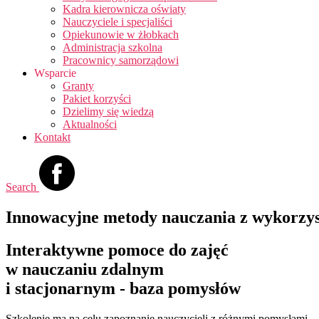
Kadra kierownicza oświaty
Nauczyciele i specjaliści
Opiekunowie w żłobkach
Administracja szkolna
Pracownicy samorządowi
Wsparcie
Granty
Pakiet korzyści
Dzielimy się wiedzą
Aktualności
Kontakt
Search
Innowacyjne metody nauczania z wykorzy
Interaktywne pomoce do zajęć
w nauczaniu zdalnym
i stacjonarnym - baza pomysłów
Szkolenie ma na celu zapoznanie nauczycieli z różnymi pomysłami