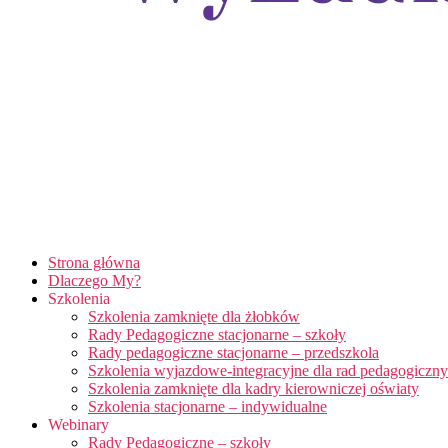
Strona główna
Dlaczego My?
Szkolenia
Szkolenia zamknięte dla żłobków
Rady Pedagogiczne stacjonarne – szkoły
Rady pedagogiczne stacjonarne – przedszkola
Szkolenia wyjazdowe-integracyjne dla rad pedagogiczn
Szkolenia zamknięte dla kadry kierowniczej oświaty
Szkolenia stacjonarne – indywidualne
Webinary
Rady Pedagogiczne – szkoły