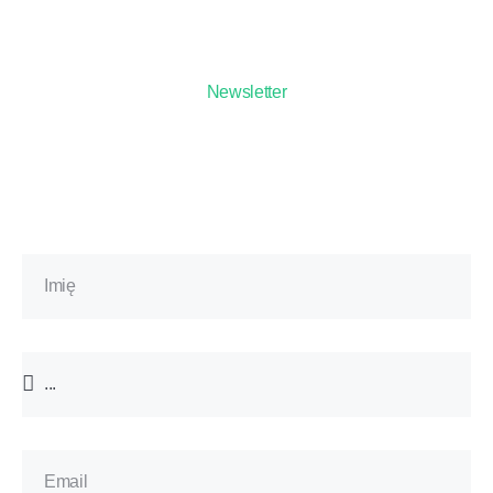
Newsletter
Zapisz się na bezpłatny
newsletter*
i odbierz zniżkę na pierwsze
szkolenie!