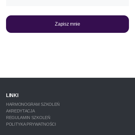
Zapisz mnie
*Zapisując się do newslettera, wyrażasz zgodę na otrzymywanie
informacji o promocjach i usługach WyEdukowani – Akademia
Projektowania Rozwoju. Zgodę można w każdej chwili wycofać,
a szczegóły związane z przetwarzaniem Twoich danych
osobowych znajdziesz w polityce prywatności.
LINKI
HARMONOGRAM SZKOLEŃ
AKREDYTACJA
REGULAMIN SZKOLEŃ
POLITYKA PRYWATNOŚCI