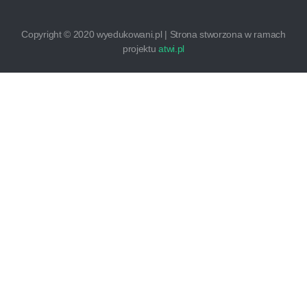
Copyright © 2020 wyedukowani.pl | Strona stworzona w ramach
projektu
atwi.pl